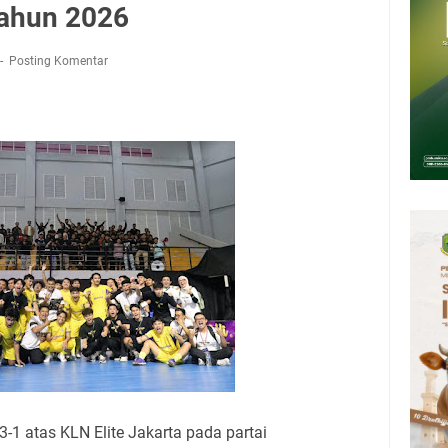
Presiden 2026 Bersama Kebo Bule Sangat Seru
Tahun 2026
tan Air Bersih Akibat Kekeringan, Polres Kuningan dan PAM Tirta
n 12 Ribu Liter
Posting Komentar
Rumah Pendampingan Penyusunan Dokumen SPMI
deka Dari Hawa Nafsu?
sar Kepuh Kuningan Kamis 6 Agustus 2026, Daging Naik, Telur Turun
pati Kuningan Jumat 7 Agustus 2026 Ada Tiga, Tapi yang Bakal Dihadiri
1 atas KLN Elite Jakarta pada partai