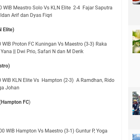
0 WIB Meastro Solo Vs KLN Elite 2-4 Fajar Saputra
dan Arif dan Dyas Fiqri
 Elite)
0 WIB Proton FC Kuningan Vs Maestro (3-3) Raka
y Yana
||
Dwi Prio, Safari N dan M Derik
tro)
0 WIB KLN Elite Vs Hampton (2-3) A Ramdhan, Rido
ega Johan
(
Hampton FC
)
00 WIB Hampton Vs Maestro (3-1) Guntur P, Yoga