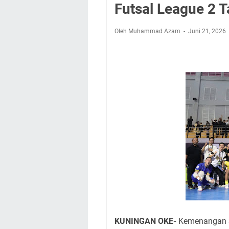
Nobar Final Piala 
Futsal League 2 
Warga Mulai Kesuli
Kamuning Saluraka
Oleh Muhammad Azam
Juni 21, 2026
Uniku Jadi Tuan 
Sudahkah Kita Mer
Info Sembako di Pa
Agenda Kegiatan Bu
Hanya Satu
KUNINGAN OKE-
Kemenangan 3-