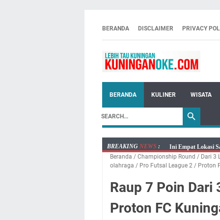
BERANDA
DISCLAIMER
PRIVACY POL
BERANDA
KULINER
WISATA
BREAKING
NEWS
:
Ini Empat Lokasi S
Beranda
/
Championship Round
/
Dari 3
Jumat 7 Agustus 20
olahraga
/
Pro Futsal League 2
/
Proton 
Embun Pagi Jumat 
Raup 7 Poin Dari
Tetap Berjalan Ke
Salat Lima Waktu i
Proton FC Kuning
Menenangkan, Ini J