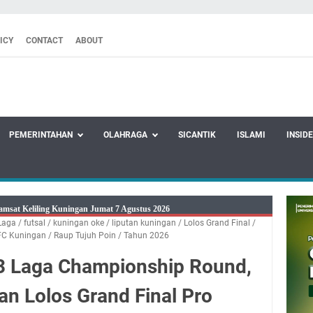
ICY
CONTACT
ABOUT
PEMERINTAHAN
OLAHRAGA
SICANTIK
ISLAMI
INSID
amsat Keliling Kuningan Jumat 7 Agustus 2026
 Laga
/
futsal
/
kuningan oke
/
liputan kuningan
/
Lolos Grand Final
/
26 Mobil SIM Keliling Ada di Kecamatan Sindangagung
FC Kuningan
/
Raup Tujuh Poin
/
Tahun 2026
8 Agustus 2026: Jika Keberkahan Dicabut Dari Hidupmu, Kamu Akan
 3 Laga Championship Round,
laparan Meskipun Memiliki Sekarung Penuh Uang
tu Bukan Cuma Kewajiban, Tapi juga Tempat Beristirahat yang Paling
an Lolos Grand Final Pro
adwal Salat Wilayah Kuningan Jumat 7 Agustus 2026