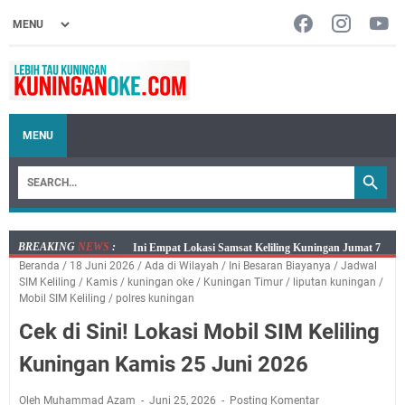
MENU
BREAKING
NEWS
:
Jumat 7 Agustus 2026 Mobil SIM Keliling Ada di
Beranda
/
18 Juni 2026
/
Ada di Wilayah
/
Ini Besaran Biayanya
/
Jadwal
Kecamatan Sindangagung
SIM Keliling
/
Kamis
/
kuningan oke
/
Kuningan Timur
/
liputan kuningan
/
Embun Pagi Jumat 8 Agustus 2026: Jika Keberkahan
Mobil SIM Keliling
/
polres kuningan
Dicabut Dari Hidupmu, Kamu Akan Tetap Berjalan
Cek di Sini! Lokasi Mobil SIM Keliling
Kelaparan Meskipun Memiliki Sekarung Penuh Uang
Kuningan Kamis 25 Juni 2026
Salat Lima Waktu itu Bukan Cuma Kewajiban, Tapi
juga Tempat Beristirahat yang Paling Menenangkan, Ini
Oleh Muhammad Azam
Juni 25, 2026
Posting Komentar