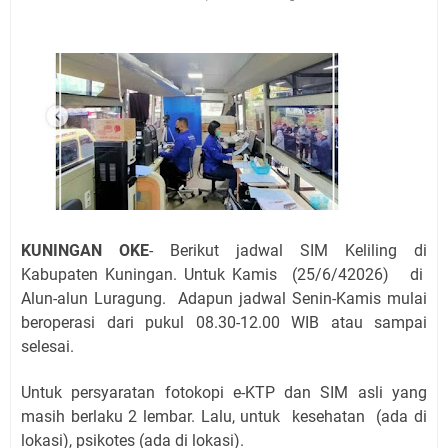
Jadwal Salat Wilayah Kuningan Jumat 7 Agustus 2026
Nobar Final Piala Presiden 2026 Bersama Kebo Bule
Sangat Seru
Warga Mulai Kesulitan Air Bersih Akibat Kekeringan,
Polres Kuningan dan PAM Tirta Kamuning Salurakan
12 Ribu Liter
Uniku Jadi Tuan Rumah Pendampingan Penyusunan
Dokumen SPMI
Sudahkah Kita Merdeka Dari Hawa Nafsu?
Info Sembako di Pasar Kepuh Kuningan Kamis 6
KUNINGAN OKE
- Berikut jadwal SIM Keliling di
Agustus 2026, Daging Naik, Telur Turun
Kabupaten Kuningan. Untuk Kamis
(25/6/42026)
di
Agenda Kegiatan Bupati Kuningan Jumat 7 Agustus
Alun-alun Luragung
.
Adapun jadwal Senin-Kamis mulai
2026 Ada Tiga, Tapi yang Bakal Dihadiri Hanya Satu
beroperasi dari pukul 08.30-12.00 WIB atau sampai
Ini Empat Lokasi Samsat Keliling Kuningan Jumat 7
selesai.
Agustus 2026
Untuk persyaratan fotokopi e-KTP dan SIM asli yang
masih berlaku 2 lembar. Lalu, untuk kesehatan (ada di
lokasi), psikotes (ada di lokasi).