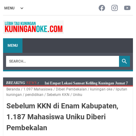
MENU
BREAKING
NEWS
:
Jumat 7 Agustus 2026 Mobil SIM Keliling Ada di
Beranda
/
1.097 Mahasiswa
/
Diberi Pembekalan
/
kuningan oke
/
liputan
Kecamatan Sindangagung
kuningan
/
pendidikan
/
Sebelum KKN
/
Uniku
Embun Pagi Jumat 8 Agustus 2026: Jika Keberkahan
Sebelum KKN di Enam Kabupaten,
Dicabut Dari Hidupmu, Kamu Akan Tetap Berjalan
Kelaparan Meskipun Memiliki Sekarung Penuh Uang
1.187 Mahasiswa Uniku Diberi
Salat Lima Waktu itu Bukan Cuma Kewajiban, Tapi
Pembekalan
juga Tempat Beristirahat yang Paling Menenangkan, Ini