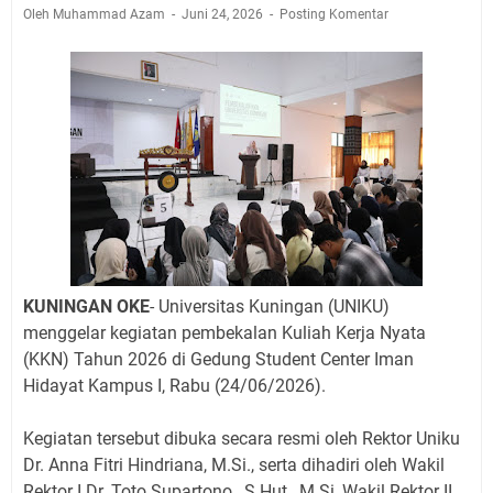
Jadwal Salat Wilayah Kuningan Jumat 7 Agustus 2026
Oleh Muhammad Azam
Juni 24, 2026
Posting Komentar
Nobar Final Piala Presiden 2026 Bersama Kebo Bule
Sangat Seru
Warga Mulai Kesulitan Air Bersih Akibat Kekeringan,
Polres Kuningan dan PAM Tirta Kamuning Salurakan
12 Ribu Liter
Uniku Jadi Tuan Rumah Pendampingan Penyusunan
Dokumen SPMI
Sudahkah Kita Merdeka Dari Hawa Nafsu?
Info Sembako di Pasar Kepuh Kuningan Kamis 6
Agustus 2026, Daging Naik, Telur Turun
KUNINGAN OKE
- Universitas Kuningan (UNIKU)
Agenda Kegiatan Bupati Kuningan Jumat 7 Agustus
menggelar kegiatan pembekalan Kuliah Kerja Nyata
2026 Ada Tiga, Tapi yang Bakal Dihadiri Hanya Satu
(KKN) Tahun 2026 di Gedung Student Center Iman
Ini Empat Lokasi Samsat Keliling Kuningan Jumat 7
Hidayat Kampus I, Rabu (24/06/2026).
Agustus 2026
Kegiatan tersebut dibuka secara resmi oleh Rektor Uniku
Dr. Anna Fitri Hindriana, M.Si., serta dihadiri oleh Wakil
Rektor I Dr. Toto Supartono., S.Hut., M.Si, Wakil Rektor II