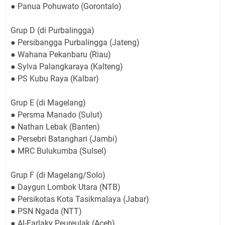
● Panua Pohuwato (Gorontalo)
Grup D (di Purbalingga)
● Persibangga Purbalingga (Jateng)
● Wahana Pekanbaru (Riau)
● Sylva Palangkaraya (Kalteng)
● PS Kubu Raya (Kalbar)
Grup E (di Magelang)
● Persma Manado (Sulut)
● Nathan Lebak (Banten)
● Persebri Batanghari (Jambi)
● MRC Bulukumba (Sulsel)
Grup F (di Magelang/Solo)
● Daygun Lombok Utara (NTB)
● Persikotas Kota Tasikmalaya (Jabar)
● PSN Ngada (NTT)
● Al-Farlaky Peureulak (Aceh)