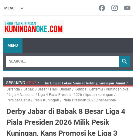
MENU
BREAKING
NEWS
:
Jumat 7 Agustus 2026 Mobil SIM Keliling Ada di
Beranda
/
Babak 8 Besar
/
Hasil Undian
/
Kembali Bertemu
/
kuningan oke
Kecamatan Sindangagung
/
Liga 4 Nasional
/
Liga 4 Piala Presiden 2026
/
liputan kuningan
/
Embun Pagi Jumat 8 Agustus 2026: Jika Keberkahan
Persigar Garut
/
Pesik Kuningan
/
Piala Presiden 2026
/
sepakbola
Dicabut Dari Hidupmu, Kamu Akan Tetap Berjalan
Derby Jabar di Babak 8 Besar Liga 4
Kelaparan Meskipun Memiliki Sekarung Penuh Uang
Piala Presiden 2026 Milik Pesik
Salat Lima Waktu itu Bukan Cuma Kewajiban, Tapi
juga Tempat Beristirahat yang Paling Menenangkan, Ini
Kuningan, Kans Promosi ke Liga 3