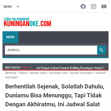
MENU
BREAKING
NEWS
:
Jumat 7 Agustus 2026 Mobil SIM Keliling Ada di
Beranda
/
Islami
/
jadwal salat
/
kuningan oke
/
liputan kuningan
/
wilayah
Kecamatan Sindangagung
kuningan
Embun Pagi Jumat 8 Agustus 2026: Jika Keberkahan
Berhentilah Sejenak, Solatlah Dahulu,
Dicabut Dari Hidupmu, Kamu Akan Tetap Berjalan
Kelaparan Meskipun Memiliki Sekarung Penuh Uang
Duniamu Bisa Menunggu, Tapi Tidak
Salat Lima Waktu itu Bukan Cuma Kewajiban, Tapi
Dengan Akhiratmu, Ini Jadwal Salat
juga Tempat Beristirahat yang Paling Menenangkan, Ini