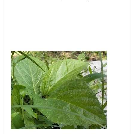
Jadwal Salat Wilayah Kuningan Jumat 7 Agustus 2026
Nobar Final Piala Presiden 2026 Bersama Kebo Bule
Sangat Seru
Warga Mulai Kesulitan Air Bersih Akibat Kekeringan,
Polres Kuningan dan PAM Tirta Kamuning Salurakan
12 Ribu Liter
Uniku Jadi Tuan Rumah Pendampingan Penyusunan
Dokumen SPMI
Sudahkah Kita Merdeka Dari Hawa Nafsu?
Info Sembako di Pasar Kepuh Kuningan Kamis 6
Agustus 2026, Daging Naik, Telur Turun
Agenda Kegiatan Bupati Kuningan Jumat 7 Agustus
2026 Ada Tiga, Tapi yang Bakal Dihadiri Hanya Satu
Ini Empat Lokasi Samsat Keliling Kuningan Jumat 7
Agustus 2026