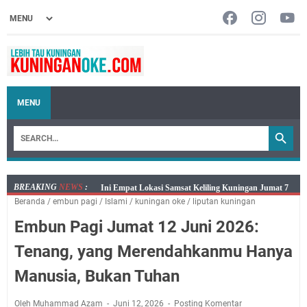
MENU
BREAKING
NEWS
:
Jumat 7 Agustus 2026 Mobil SIM Keliling Ada di
Beranda
/
embun pagi
/
Islami
/
kuningan oke
/
liputan kuningan
Kecamatan Sindangagung
Embun Pagi Jumat 12 Juni 2026:
Embun Pagi Jumat 8 Agustus 2026: Jika Keberkahan
Dicabut Dari Hidupmu, Kamu Akan Tetap Berjalan
Tenang, yang Merendahkanmu Hanya
Kelaparan Meskipun Memiliki Sekarung Penuh Uang
Manusia, Bukan Tuhan
Salat Lima Waktu itu Bukan Cuma Kewajiban, Tapi
juga Tempat Beristirahat yang Paling Menenangkan, Ini
Oleh Muhammad Azam
Juni 12, 2026
Posting Komentar