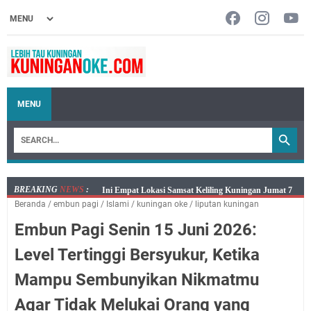
MENU
BREAKING
NEWS
:
Jumat 7 Agustus 2026 Mobil SIM Keliling Ada di
Beranda
/
embun pagi
/
Islami
/
kuningan oke
/
liputan kuningan
Kecamatan Sindangagung
Embun Pagi Senin 15 Juni 2026:
Embun Pagi Jumat 8 Agustus 2026: Jika Keberkahan
Dicabut Dari Hidupmu, Kamu Akan Tetap Berjalan
Level Tertinggi Bersyukur, Ketika
Kelaparan Meskipun Memiliki Sekarung Penuh Uang
Mampu Sembunyikan Nikmatmu
Salat Lima Waktu itu Bukan Cuma Kewajiban, Tapi
juga Tempat Beristirahat yang Paling Menenangkan, Ini
Agar Tidak Melukai Orang yang