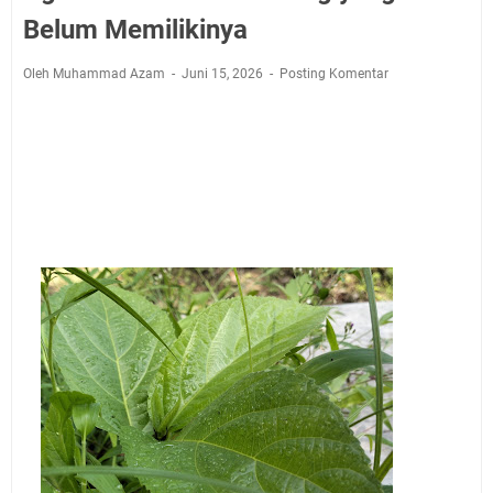
Jadwal Salat Wilayah Kuningan Jumat 7 Agustus 2026
Belum Memilikinya
Nobar Final Piala Presiden 2026 Bersama Kebo Bule
Sangat Seru
Oleh Muhammad Azam
Juni 15, 2026
Posting Komentar
Warga Mulai Kesulitan Air Bersih Akibat Kekeringan,
Polres Kuningan dan PAM Tirta Kamuning Salurakan
12 Ribu Liter
Uniku Jadi Tuan Rumah Pendampingan Penyusunan
Dokumen SPMI
Sudahkah Kita Merdeka Dari Hawa Nafsu?
Info Sembako di Pasar Kepuh Kuningan Kamis 6
Agustus 2026, Daging Naik, Telur Turun
Agenda Kegiatan Bupati Kuningan Jumat 7 Agustus
2026 Ada Tiga, Tapi yang Bakal Dihadiri Hanya Satu
Ini Empat Lokasi Samsat Keliling Kuningan Jumat 7
Agustus 2026