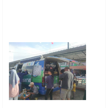
2026 Hanya Satu, Wabup Kuningan Tiga Acara
Samsat Keliling Kuningan Minggu 9 Agustus 2026
Mau Perpanjang SIM? Ini Lokasi Mobil Keliling
Kuningan Sabtu 8 Agustus 2026
Sabtu 8 Agustus 2026 Layanan Mobil Samsat Keliling
Ada di Sini!
Agenda Kegiatan Bupati Kuningan Jumat 7 Agustus
2026 Ada Tiga, Tapi yang Bakal Dihadiri Hanya Satu
Selasa 11 Agustus 2026 Bakal Terjadi Pemadaman
Listrik di Wilayah Kuningan
Agenda Kegiatan Bupati Senin 10 Agustus 2026 Ada
Tiga, Wabup dan Sekda Kuningan Dua Acara