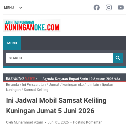
MENU
BREAKING
NEWS
:
Ini Jadwal Samsat Keliling Kuningan Senin 10 Agustus
Beranda
/
Ini Persyaratan
/
Jumat
/
kuningan oke
/
lain-lain
/
liputan
2026
kuningan
/
Samsat Keliling
Senin 10 Agustus 2026 Lokasi Samsat Keliling
Ini Jadwal Mobil Samsat Keliling
Kuningan Ada di Empat Lokasi
Kaya Salat, Miskin Salat, Apapun Tetap Cari Allah, Ini
Kuningan Jumat 5 Juni 2026
Jadwal Salat Wilayah Kuningan Senin 10 Agustus 2026
Agenda Kegiatan Bupati dan Sekda Minggu 9 Agustus
Oleh Muhammad Azam
Juni 05, 2026
Posting Komentar