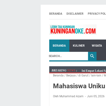
BERANDA
DISCLAIMER
PRIVACY POL
BERANDA
KULINER
WISATA
BREAKING
NEWS
:
Ini Empat Lokasi S
Beranda
/
Berjaya
/
di Garut
/
lain-lain
/
M
Jumat 7 Agustus 20
Embun Pagi Jumat 
Mahasiswa Uniku 
Tetap Berjalan Ke
Salat Lima Waktu i
Oleh Muhammad Azam
Juni 05, 2026
Menenangkan, Ini J