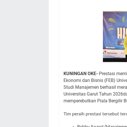
Nobar Final Piala 
Warga Mulai Kesuli
Kamuning Saluraka
Uniku Jadi Tuan 
Sudahkah Kita Mer
Info Sembako di Pa
Agenda Kegiatan Bu
Hanya Satu
KUNINGAN OKE-
Prestasi mem
Ekonomi dan Bisnis (FEB) Univ
Studi Manajemen berhasil mera
Universitas Garut Tahun 2026
d
memperebutkan
Piala Bergilir 
Tim peraih prestasi tersebut terd
Robby Anand
(Manajeme