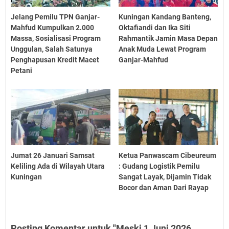
Jelang Pemilu TPN Ganjar-
Kuningan Kandang Banteng,
Mahfud Kumpulkan 2.000
Oktafiandi dan Ika Siti
Massa, Sosialisasi Program
Rahmantik Jamin Masa Depan
Unggulan, Salah Satunya
Anak Muda Lewat Program
Penghapusan Kredit Macet
Ganjar-Mahfud
Petani
Jumat 26 Januari Samsat
Ketua Panwascam Cibeureum
Keliling Ada di Wilayah Utara
: Gudang Logistik Pemilu
Kuningan
Sangat Layak, Dijamin Tidak
Bocor dan Aman Dari Rayap
Posting Komentar untuk "Meski 1 Juni 2026