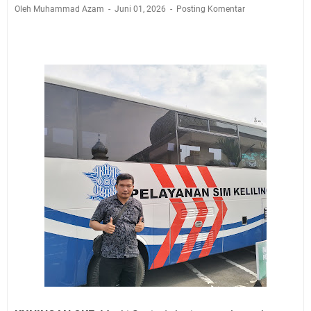
Agustus 2026 Ada di Empat Titik
Oleh Muhammad Azam
Juni 01, 2026
Posting Komentar
Embun Pagi Kamis 6 Agustus 2026: Tidak Semua
Keterlambatan Berarti Kegagalan
Setiap Noda Ada Pembersihnya, Salat Bisa Menjadi
Pembersih Dosa Kita, Ini Jadwal Salat Wilayah
Kuningan Kamis 6 Agustus 2026
Agenda Kegiatan Bupati, Wabup dan Sekda Kuningan
Rabu 5 Agustus 2026 Masing-masing Dua Acara
Ini Lokasi Samling Kuningan Rabu 5 Agustus 2026
Uniku Jadi Tuan Rumah Pendampingan Penyusunan
Dokumen SPMI
Sudahkah Kita Merdeka Dari Hawa Nafsu?