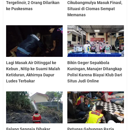
Tergelincir, 2 Orang Dilarikan
Cikubangmulya Masuk Finasl,
ke Puskesmas
Situasi di Ciomas Sempat
Memanas
Lagi Masak Air Ditinggal ke
Bikin Geger Sepakbola
Kebun , Nitip ke Suami Malah
Kuningan, Manajer Ditangkap
Ketiduran, Akhirnya Dapur
Polisi Karena Biayai Klub Dari
Ludes Terbakar
Situs Judi Online
Ilalang Sengaja Dibakar,
Petugas Gabungan Razia