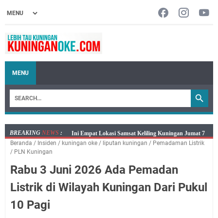
MENU
BREAKING
NEWS
:
Jumat 7 Agustus 2026 Mobil SIM Keliling Ada di
Beranda
/
Insiden
/
kuningan oke
/
liputan kuningan
/
Pemadaman Listrik
Kecamatan Sindangagung
/
PLN Kuningan
Embun Pagi Jumat 8 Agustus 2026: Jika Keberkahan
Rabu 3 Juni 2026 Ada Pemadan
Dicabut Dari Hidupmu, Kamu Akan Tetap Berjalan
Kelaparan Meskipun Memiliki Sekarung Penuh Uang
Listrik di Wilayah Kuningan Dari Pukul
Salat Lima Waktu itu Bukan Cuma Kewajiban, Tapi
10 Pagi
juga Tempat Beristirahat yang Paling Menenangkan, Ini