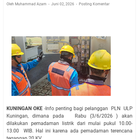
Jadwal Salat Wilayah Kuningan Jumat 7 Agustus 2026
Oleh Muhammad Azam
Juni 02, 2026
Posting Komentar
Nobar Final Piala Presiden 2026 Bersama Kebo Bule
Sangat Seru
Warga Mulai Kesulitan Air Bersih Akibat Kekeringan,
Polres Kuningan dan PAM Tirta Kamuning Salurakan
12 Ribu Liter
Uniku Jadi Tuan Rumah Pendampingan Penyusunan
Dokumen SPMI
Sudahkah Kita Merdeka Dari Hawa Nafsu?
Info Sembako di Pasar Kepuh Kuningan Kamis 6
Agustus 2026, Daging Naik, Telur Turun
Agenda Kegiatan Bupati Kuningan Jumat 7 Agustus
2026 Ada Tiga, Tapi yang Bakal Dihadiri Hanya Satu
Ini Empat Lokasi Samsat Keliling Kuningan Jumat 7
KUNINGAN OKE
-Info penting bagi pelanggan PLN ULP
Agustus 2026
Kuningan, dimana pada Rabu (3/6/2026 ) akan
dilakukan pemadaman listrik dari mulai pukul 10.00-
13.00 WIB. Hal ini karena ada pemadaman terencana
tegangan 20 KV.