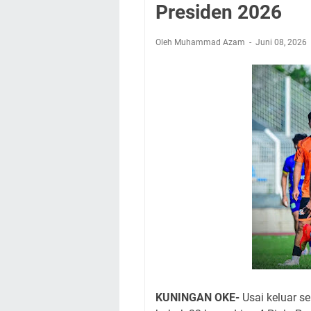
Warga Mulai Kesuli
Presiden 2026
Kamuning Saluraka
Uniku Jadi Tuan 
Oleh Muhammad Azam
Juni 08, 2026
Sudahkah Kita Mer
Info Sembako di Pa
Agenda Kegiatan Bu
Hanya Satu
Ini Empat Lokasi S
KUNINGAN OKE-
Usai keluar s