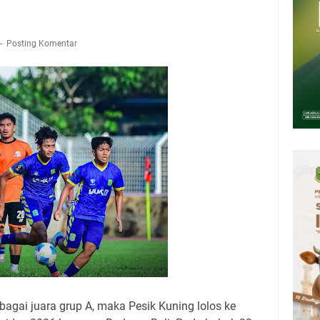
tan Air Bersih Akibat Kekeringan, Polres Kuningan dan PAM Tirta
n 12 Ribu Liter
Rumah Pendampingan Penyusunan Dokumen SPMI
Posting Komentar
deka Dari Hawa Nafsu?
sar Kepuh Kuningan Kamis 6 Agustus 2026, Daging Naik, Telur Turun
pati Kuningan Jumat 7 Agustus 2026 Ada Tiga, Tapi yang Bakal Dihadiri
amsat Keliling Kuningan Jumat 7 Agustus 2026
ebagai juara grup A, maka Pesik Kuning
lolos ke