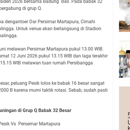
residen 2026 bersama Badung Bali. Pada babak 32
bergabung di grup Q.
a dengantoer Dar Persimar Martapura, Cimahi
lingga. Untuk venue akan berlangsung di Stadion
alingga.
 Juni melawan
Persimar Martapura pukul 13.00 WIB.
mat 12 Juni 2026 pukul 13.15 WIB dan laga terakhir
l 15.15 WIB melawan tuan rumah Persibangga
sar, peluang Pesik lolos ke babak 16 besar sangat
 2000 B karena murni taktik rotasi. Sebab, sudah pasti
uningan di Grup Q Babak 32 Besar
esik Vs
Persemar Martapura