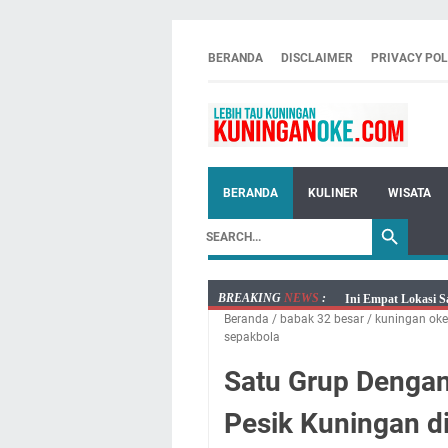
BERANDA
DISCLAIMER
PRIVACY POL
BERANDA
KULINER
WISATA
BREAKING
NEWS
:
Jumat 7 Agustus 20
Beranda
/
babak 32 besar
/
kuningan oke
Embun Pagi Jumat 
sepakbola
Tetap Berjalan Ke
Satu Grup Dengan 
Salat Lima Waktu i
Menenangkan, Ini J
Pesik Kuningan di
Nobar Final Piala 