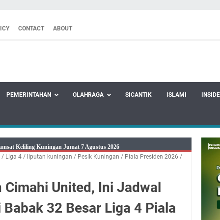
ICY
CONTACT
ABOUT
PEMERINTAHAN
OLAHRAGA
SICANTIK
ISLAMI
INSID
26 Mobil SIM Keliling Ada di Kecamatan Sindangagung
/
Liga 4
/
liputan kuningan
/
Pesik Kuningan
/
Piala Presiden 2026
/
8 Agustus 2026: Jika Keberkahan Dicabut Dari Hidupmu, Kamu Akan
laparan Meskipun Memiliki Sekarung Penuh Uang
Cimahi United, Ini Jadwal
tu Bukan Cuma Kewajiban, Tapi juga Tempat Beristirahat yang Paling
adwal Salat Wilayah Kuningan Jumat 7 Agustus 2026
 Babak 32 Besar Liga 4 Piala
Presiden 2026 Bersama Kebo Bule Sangat Seru