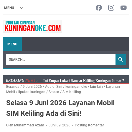
MENU
BREAKING
NEWS
:
Jumat 7 Agustus 2026 Mobil SIM Keliling Ada di
Beranda
/
9 Juni 2026
/
Ada di Sini
/
kuningan oke
/
lain-lain
/
Layanan
Kecamatan Sindangagung
Mobil
/
liputan kuningan
/
Selasa
/
SIM Keliling
Embun Pagi Jumat 8 Agustus 2026: Jika Keberkahan
Selasa 9 Juni 2026 Layanan Mobil
Dicabut Dari Hidupmu, Kamu Akan Tetap Berjalan
Kelaparan Meskipun Memiliki Sekarung Penuh Uang
SIM Keliling Ada di Sini!
Salat Lima Waktu itu Bukan Cuma Kewajiban, Tapi
juga Tempat Beristirahat yang Paling Menenangkan, Ini
Oleh Muhammad Azam
Juni 09, 2026
Posting Komentar