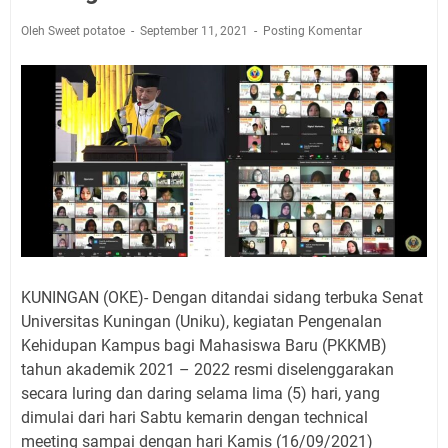
2026 Hanya Satu, Wabup Kuningan Tiga Acara
Samsat Keliling Kuningan Minggu 9 Agustus 2026
Oleh Sweet potatoe
September 11, 2021
Posting Komentar
Mau Perpanjang SIM? Ini Lokasi Mobil Keliling
Kuningan Sabtu 8 Agustus 2026
Sabtu 8 Agustus 2026 Layanan Mobil Samsat Keliling
Ada di Sini!
Agenda Kegiatan Bupati Kuningan Jumat 7 Agustus
2026 Ada Tiga, Tapi yang Bakal Dihadiri Hanya Satu
Selasa 11 Agustus 2026 Bakal Terjadi Pemadaman
Listrik di Wilayah Kuningan
Agenda Kegiatan Bupati Senin 10 Agustus 2026 Ada
Tiga, Wabup dan Sekda Kuningan Dua Acara
KUNINGAN (OKE)- Dengan ditandai sidang terbuka Senat
Universitas Kuningan (Uniku), kegiatan Pengenalan
Kehidupan Kampus bagi Mahasiswa Baru (PKKMB)
tahun akademik 2021 – 2022 resmi diselenggarakan
secara luring dan daring selama lima (5) hari, yang
dimulai dari hari Sabtu kemarin dengan technical
meeting sampai dengan hari Kamis (16/09/2021)