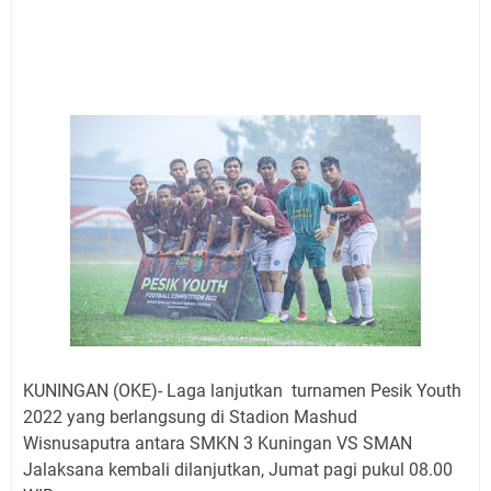
Sabtu 8 Agustus 2026 Layanan Mobil Samsat Keliling
Ada di Sini!
Agenda Kegiatan Bupati Kuningan Jumat 7 Agustus
2026 Ada Tiga, Tapi yang Bakal Dihadiri Hanya Satu
Ini Empat Lokasi Samsat Keliling Kuningan Jumat 7
Agustus 2026
Jumat 7 Agustus 2026 Mobil SIM Keliling Ada di
Kecamatan Sindangagung
Agenda Kegiatan Bupati Senin 10 Agustus 2026 Ada
Tiga, Wabup dan Sekda Kuningan Dua Acara
Ini Jadwal Samsat Keliling Kuningan Senin 10 Agustus
2026
KUNINGAN (OKE)- Laga lanjutkan turnamen Pesik Youth
2022 yang berlangsung di Stadion Mashud
Wisnusaputra antara SMKN 3 Kuningan VS SMAN
Jalaksana kembali dilanjutkan, Jumat pagi pukul 08.00