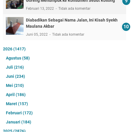
Goreng Menumpuk ke Konsumen Sebut Kosong
Februari 13, 2022
Tidak ada komentar
Diabadikan Sebagai Nama Jalan, Ini Kisah Syekh
Maulana Akbar
Juni 05, 2022
Tidak ada komentar
2026
(1417)
Agustus
(58)
Juli
(216)
Juni
(234)
Mei
(210)
April
(186)
Maret
(157)
Februari
(172)
Januari
(184)
2025
(2876)