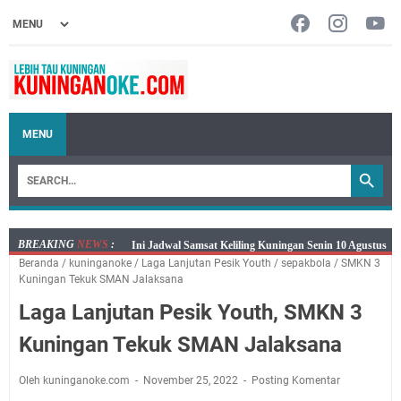
MENU
BREAKING
NEWS
:
Senin 10 Agustus 2026 Lokasi Samsat Keliling
Beranda
/
kuninganoke
/
Laga Lanjutan Pesik Youth
/
sepakbola
/
SMKN 3
Kuningan Ada di Empat Lokasi
Kuningan Tekuk SMAN Jalaksana
Agenda Kegiatan Bupati dan Sekda Minggu 9 Agustus
Laga Lanjutan Pesik Youth, SMKN 3
2026 Hanya Satu, Wabup Kuningan Tiga Acara
Samsat Keliling Kuningan Minggu 9 Agustus 2026
Kuningan Tekuk SMAN Jalaksana
Mau Perpanjang SIM? Ini Lokasi Mobil Keliling
Kuningan Sabtu 8 Agustus 2026
Oleh kuninganoke.com
November 25, 2022
Posting Komentar