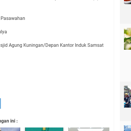
n Pasawahan
lya
jid Agung Kuningan/Depan Kantor Induk Samsat
an ini :