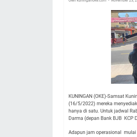
Oleh kuninganoke.com
Setiap Noda Ada Pe
November 23, 
Wilayah Kuningan 
Agenda Kegiatan B
Dua Acara
Ini Lokasi Samling
Uniku Jadi Tuan 
Sudahkah Kita Mer
KUNINGAN (OKE)-Samsat Kuning
(16/5/2022) mereka menyediaka
hanya di satu. Untuk jadwal R
Darma (depan Bank BJB KCP 
Adapun jam operasional mulai 