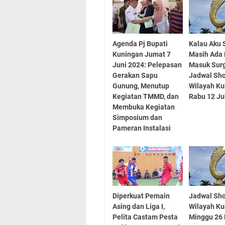
Agenda Pj Bupati
Kalau Aku 
Kuningan Jumat 7
Masih Ada
Juni 2024: Pelepasan
Masuk Surg
Gerakan Sapu
Jadwal Sho
Gunung, Menutup
Wilayah K
Kegiatan TMMD, dan
Rabu 12 Ju
Membuka Kegiatan
Simposium dan
Pameran Instalasi
Diperkuat Pemain
Jadwal Sho
Asing dan Liga I,
Wilayah K
Pelita Castam Pesta
Minggu 26