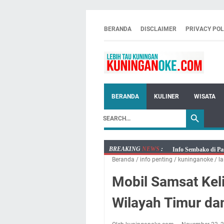
BERANDA
DISCLAIMER
PRIVACY POL
BERANDA
KULINER
WISATA
BREAKING
NEWS
:
Info Sembako di Pa
Beranda
/
info penting
/
kuninganoke
/
la
Agenda Kegiatan Bu
Kamis 6 Agustus 20
Mobil Samsat Keli
Besaran Biayanya
Wilayah Timur da
Layanan Mobil Sams
Embun Pagi Kamis 6