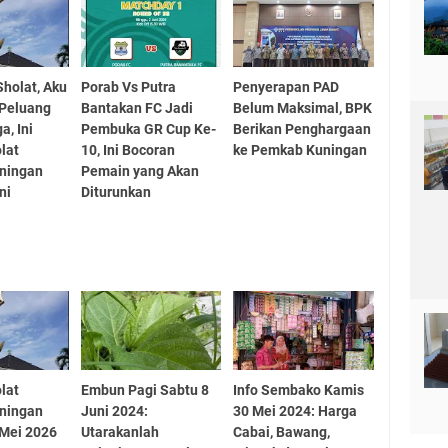
Sholat, Aku
Porab Vs Putra
Penyerapan PAD
 Peluang
Bantakan FC Jadi
Belum Maksimal, BPK
a, Ini
Pembuka GR Cup Ke-
Berikan Penghargaan
lat
10, Ini Bocoran
ke Pemkab Kuningan
uningan
Pemain yang Akan
ni
Diturunkan
lat
Embun Pagi Sabtu 8
Info Sembako Kamis
uningan
Juni 2024:
30 Mei 2024: Harga
 Mei 2026
Utarakanlah
Cabai, Bawang,