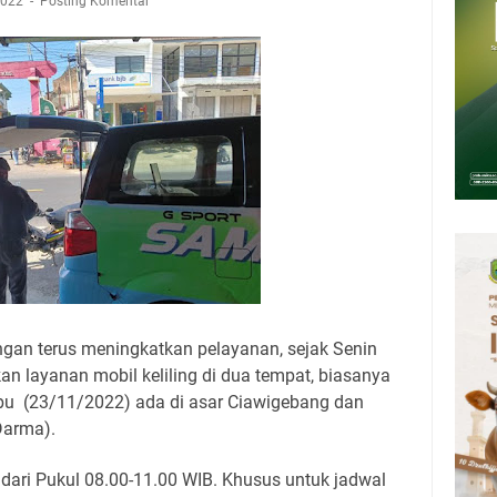
mbersihnya, Salat Bisa Menjadi Pembersih Dosa Kita, Ini Jadwal Salat
2022
Posting Komentar
Kamis 6 Agustus 2026
upati, Wabup dan Sekda Kuningan Rabu 5 Agustus 2026 Masing-masing
 Kuningan Rabu 5 Agustus 2026
Rumah Pendampingan Penyusunan Dokumen SPMI
deka Dari Hawa Nafsu?
an terus meningkatkan pelayanan, sejak Senin
n layanan mobil keliling di dua tempat, biasanya
abu (23/11/2022) ada di asar Ciawigebang dan
Darma).
dari Pukul 08.00-11.00 WIB. Khusus untuk jadwal