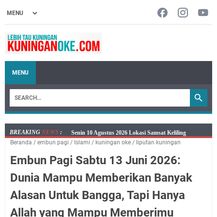
MENU
BREAKING
NEWS
:
Agenda Kegiatan Bupati dan Sekda Minggu 9 Agustus
Beranda
/
embun pagi
/
Islami
/
kuningan oke
/
liputan kuningan
2026 Hanya Satu, Wabup Kuningan Tiga Acara
Embun Pagi Sabtu 13 Juni 2026:
Samsat Keliling Kuningan Minggu 9 Agustus 2026
Mau Perpanjang SIM? Ini Lokasi Mobil Keliling
Dunia Mampu Memberikan Banyak
Kuningan Sabtu 8 Agustus 2026
Alasan Untuk Bangga, Tapi Hanya
Sabtu 8 Agustus 2026 Layanan Mobil Samsat Keliling
Ada di Sini!
Allah yang Mampu Memberimu