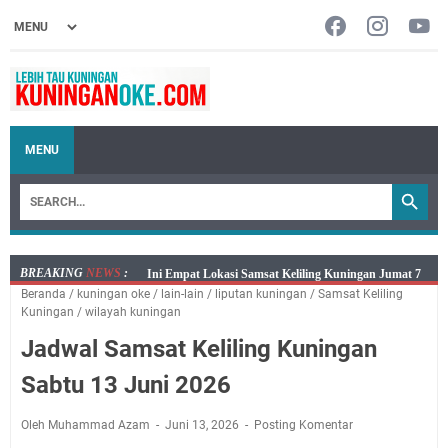
MENU
BREAKING
NEWS
:
Jumat 7 Agustus 2026 Mobil SIM Keliling Ada di
Beranda
/
kuningan oke
/
lain-lain
/
liputan kuningan
/
Samsat Keliling
Kecamatan Sindangagung
Kuningan
/
wilayah kuningan
Embun Pagi Jumat 8 Agustus 2026: Jika Keberkahan
Jadwal Samsat Keliling Kuningan
Dicabut Dari Hidupmu, Kamu Akan Tetap Berjalan
Kelaparan Meskipun Memiliki Sekarung Penuh Uang
Sabtu 13 Juni 2026
Salat Lima Waktu itu Bukan Cuma Kewajiban, Tapi
juga Tempat Beristirahat yang Paling Menenangkan, Ini
Oleh Muhammad Azam
Juni 13, 2026
Posting Komentar