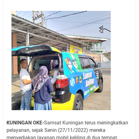
Jadwal Salat Wilayah Kuningan Jumat 7 Agustus 2026
Nobar Final Piala Presiden 2026 Bersama Kebo Bule
Sangat Seru
Warga Mulai Kesulitan Air Bersih Akibat Kekeringan,
Polres Kuningan dan PAM Tirta Kamuning Salurakan
12 Ribu Liter
Uniku Jadi Tuan Rumah Pendampingan Penyusunan
Dokumen SPMI
Sudahkah Kita Merdeka Dari Hawa Nafsu?
Info Sembako di Pasar Kepuh Kuningan Kamis 6
Agustus 2026, Daging Naik, Telur Turun
Agenda Kegiatan Bupati Kuningan Jumat 7 Agustus
2026 Ada Tiga, Tapi yang Bakal Dihadiri Hanya Satu
Ini Empat Lokasi Samsat Keliling Kuningan Jumat 7
Agustus 2026
KUNINGAN OKE-
Samsat Kuningan terus meningkatkan
pelayanan, sejak Senin (27/11/2022) mereka
menyediakan layanan mobil keliling di dua tempat,