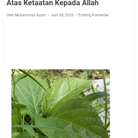
Agenda Kegiatan Bupati, Wabup dan Sekda Kuningan
Atas Ketaatan Kepada Allah
Rabu 5 Agustus 2026 Masing-masing Dua Acara
Oleh Muhammad Azam
Juni 08, 2026
Posting Komentar
Ini Lokasi Samling Kuningan Rabu 5 Agustus 2026
Rabu 5 Agustus 2026 Mobil SIM Keliling Kuningan Ada
di Sini!
Embun Pagi Rabu 5 Agustus 2026: Tidak Perlu Iri, Kita
Punya Takdir Masing-masing, Hidup yang Terlihat
Mewah, Belum Tentu Indah
Ayo Salat Kawan! Ini Jadwal Salat Wilayah Kuningan
Rabu 5 Agustus 2026
Agenda Kegiatan Bupati Kuningan Kamis 6 Agustus
2026 Ada Tiga Acara
Kamis 6 Agustus 2026 Mobil Samling Ada di Alun-alun
Luragung, Ini Persyaratan dan Besaran Biayanya