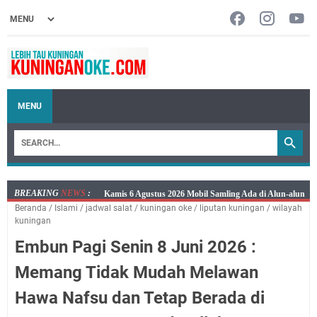
MENU
BREAKING
NEWS
:
Layanan Mobil Samsat Keliling Kuningan Kamis 6
Beranda
/
Islami
/
jadwal salat
/
kuningan oke
/
liputan kuningan
/
wilayah
Agustus 2026 Ada di Empat Titik
kuningan
Embun Pagi Kamis 6 Agustus 2026: Tidak Semua
Embun Pagi Senin 8 Juni 2026 :
Keterlambatan Berarti Kegagalan
Setiap Noda Ada Pembersihnya, Salat Bisa Menjadi
Memang Tidak Mudah Melawan
Pembersih Dosa Kita, Ini Jadwal Salat Wilayah
Hawa Nafsu dan Tetap Berada di
Kuningan Kamis 6 Agustus 2026