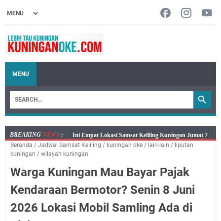
MENU
BREAKING
NEWS
:
Jumat 7 Agustus 2026 Mobil SIM Keliling Ada di
Beranda
/
Jadwal Samsat Keliling
/
kuningan oke
/
lain-lain
/
liputan
Kecamatan Sindangagung
kuningan
/
wilayah kuningan
Embun Pagi Jumat 8 Agustus 2026: Jika Keberkahan
Warga Kuningan Mau Bayar Pajak
Dicabut Dari Hidupmu, Kamu Akan Tetap Berjalan
Kelaparan Meskipun Memiliki Sekarung Penuh Uang
Kendaraan Bermotor? Senin 8 Juni
Salat Lima Waktu itu Bukan Cuma Kewajiban, Tapi
2026 Lokasi Mobil Samling Ada di
juga Tempat Beristirahat yang Paling Menenangkan, Ini