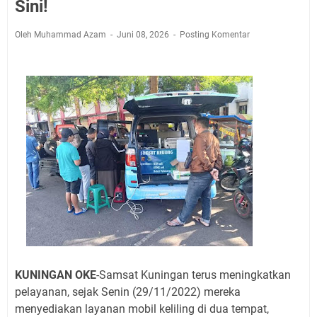
Jadwal Salat Wilayah Kuningan Jumat 7 Agustus 2026
Sini!
Nobar Final Piala Presiden 2026 Bersama Kebo Bule
Oleh Muhammad Azam
Juni 08, 2026
Posting Komentar
Sangat Seru
Warga Mulai Kesulitan Air Bersih Akibat Kekeringan,
Polres Kuningan dan PAM Tirta Kamuning Salurakan
12 Ribu Liter
Uniku Jadi Tuan Rumah Pendampingan Penyusunan
Dokumen SPMI
Sudahkah Kita Merdeka Dari Hawa Nafsu?
Info Sembako di Pasar Kepuh Kuningan Kamis 6
Agustus 2026, Daging Naik, Telur Turun
Agenda Kegiatan Bupati Kuningan Jumat 7 Agustus
2026 Ada Tiga, Tapi yang Bakal Dihadiri Hanya Satu
Ini Empat Lokasi Samsat Keliling Kuningan Jumat 7
Agustus 2026
KUNINGAN OKE
-Samsat Kuningan terus meningkatkan
pelayanan, sejak Senin (29/11/2022) mereka
menyediakan layanan mobil keliling di dua tempat,