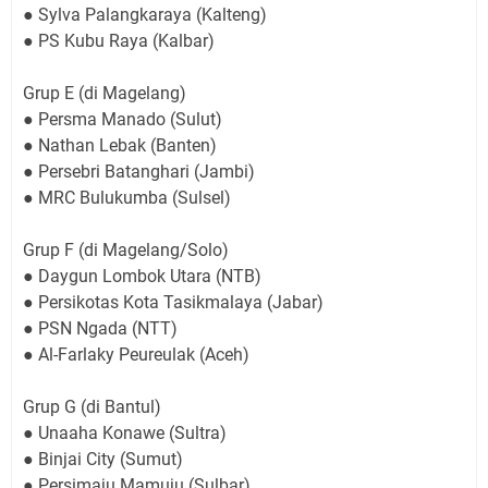
● Sylva Palangkaraya (Kalteng)
● PS Kubu Raya (Kalbar)
Grup E (di Magelang)
● Persma Manado (Sulut)
● Nathan Lebak (Banten)
● Persebri Batanghari (Jambi)
● MRC Bulukumba (Sulsel)
Grup F (di Magelang/Solo)
● Daygun Lombok Utara (NTB)
● Persikotas Kota Tasikmalaya (Jabar)
● PSN Ngada (NTT)
● Al-Farlaky Peureulak (Aceh)
Grup G (di Bantul)
● Unaaha Konawe (Sultra)
● Binjai City (Sumut)
● Persimaju Mamuju (Sulbar)