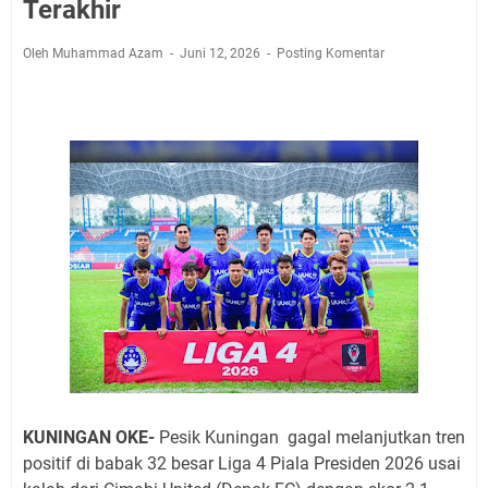
Pembersih Dosa Kita, Ini Jadwal Salat Wilayah
Terakhir
Kuningan Kamis 6 Agustus 2026
Oleh Muhammad Azam
Juni 12, 2026
Posting Komentar
Agenda Kegiatan Bupati, Wabup dan Sekda Kuningan
Rabu 5 Agustus 2026 Masing-masing Dua Acara
Ini Lokasi Samling Kuningan Rabu 5 Agustus 2026
Rabu 5 Agustus 2026 Mobil SIM Keliling Kuningan Ada
di Sini!
Embun Pagi Rabu 5 Agustus 2026: Tidak Perlu Iri, Kita
Punya Takdir Masing-masing, Hidup yang Terlihat
Mewah, Belum Tentu Indah
Merdeka dari Hawa Nafsu: Korupsi, Judi, dan Maksiat
Agenda Kegiatan Bupati Kuningan Kamis 6 Agustus
2026 Ada Tiga Acara
KUNINGAN OKE-
Pesik Kuningan gagal melanjutkan tren
positif di
babak 32 besar Liga 4 Piala Presiden 2026 usai