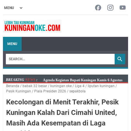
MENU
BREAKING
NEWS
:
Kamis 6 Agustus 2026 Mobil Samling Ada di Alun-alun
Beranda
/
babak 32 besar
/
kuningan oke
/
Liga 4
/
liputan kuningan
/
Luragung, Ini Persyaratan dan Besaran Biayanya
Pesik Kuningan
/
Piala Presiden 2026
/
sepakbola
Layanan Mobil Samsat Keliling Kuningan Kamis 6
Kecolongan di Menit Terakhir, Pesik
Agustus 2026 Ada di Empat Titik
Embun Pagi Kamis 6 Agustus 2026: Tidak Semua
Kuningan Kalah Dari Cimahi United,
Keterlambatan Berarti Kegagalan
Masih Ada Kesempatan di Laga
Setiap Noda Ada Pembersihnya, Salat Bisa Menjadi