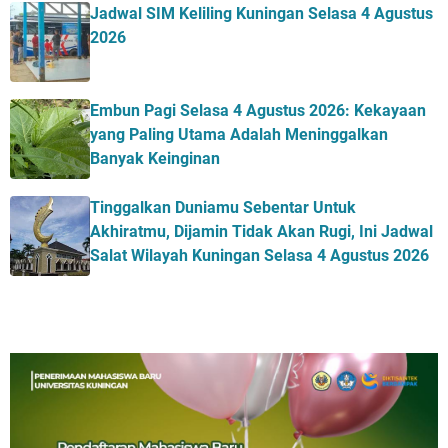
Jadwal SIM Keliling Kuningan Selasa 4 Agustus
2026
Embun Pagi Selasa 4 Agustus 2026: Kekayaan
yang Paling Utama Adalah Meninggalkan
Banyak Keinginan
Tinggalkan Duniamu Sebentar Untuk
Akhiratmu, Dijamin Tidak Akan Rugi, Ini Jadwal
Salat Wilayah Kuningan Selasa 4 Agustus 2026