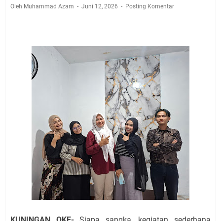
Pembersih Dosa Kita, Ini Jadwal Salat Wilayah
Oleh Muhammad Azam
Juni 12, 2026
Posting Komentar
Kuningan Kamis 6 Agustus 2026
Agenda Kegiatan Bupati, Wabup dan Sekda Kuningan
Rabu 5 Agustus 2026 Masing-masing Dua Acara
Ini Lokasi Samling Kuningan Rabu 5 Agustus 2026
Rabu 5 Agustus 2026 Mobil SIM Keliling Kuningan Ada
di Sini!
Embun Pagi Rabu 5 Agustus 2026: Tidak Perlu Iri, Kita
Punya Takdir Masing-masing, Hidup yang Terlihat
Mewah, Belum Tentu Indah
Merdeka dari Hawa Nafsu: Korupsi, Judi, dan Maksiat
Agenda Kegiatan Bupati Kuningan Kamis 6 Agustus
2026 Ada Tiga Acara
KUNINGAN OKE-
Siapa sangka, kegiatan sederhana