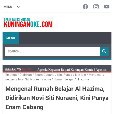
MENU
BREAKING
NEWS
:
Kamis 6 Agustus 2026 Mobil Samling Ada di Alun-alun
Beranda
/
Didirikan
/
Enam Cabang
/
Kini Punya
/
lain-lain
/
Mengenal
/
Luragung, Ini Persyaratan dan Besaran Biayanya
netizen
/
Novi Siti Nuraeni
/
opini
/
Rumah Belajar Al Hazima
Layanan Mobil Samsat Keliling Kuningan Kamis 6
Mengenal Rumah Belajar Al Hazima,
Agustus 2026 Ada di Empat Titik
Embun Pagi Kamis 6 Agustus 2026: Tidak Semua
Didirikan Novi Siti Nuraeni, Kini Punya
Keterlambatan Berarti Kegagalan
Enam Cabang
Setiap Noda Ada Pembersihnya, Salat Bisa Menjadi