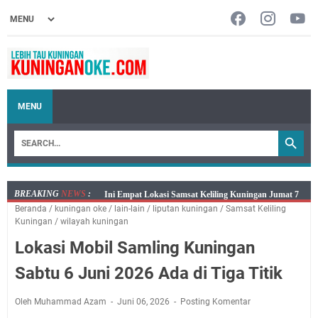
MENU
BREAKING
NEWS
:
Jumat 7 Agustus 2026 Mobil SIM Keliling Ada di
Beranda
/
kuningan oke
/
lain-lain
/
liputan kuningan
/
Samsat Keliling
Kecamatan Sindangagung
Kuningan
/
wilayah kuningan
Embun Pagi Jumat 8 Agustus 2026: Jika Keberkahan
Lokasi Mobil Samling Kuningan
Dicabut Dari Hidupmu, Kamu Akan Tetap Berjalan
Kelaparan Meskipun Memiliki Sekarung Penuh Uang
Sabtu 6 Juni 2026 Ada di Tiga Titik
Salat Lima Waktu itu Bukan Cuma Kewajiban, Tapi
juga Tempat Beristirahat yang Paling Menenangkan, Ini
Oleh Muhammad Azam
Juni 06, 2026
Posting Komentar