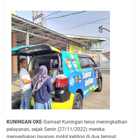
Jadwal Salat Wilayah Kuningan Jumat 7 Agustus 2026
Nobar Final Piala Presiden 2026 Bersama Kebo Bule
Sangat Seru
Warga Mulai Kesulitan Air Bersih Akibat Kekeringan,
Polres Kuningan dan PAM Tirta Kamuning Salurakan
12 Ribu Liter
Uniku Jadi Tuan Rumah Pendampingan Penyusunan
Dokumen SPMI
Sudahkah Kita Merdeka Dari Hawa Nafsu?
Info Sembako di Pasar Kepuh Kuningan Kamis 6
Agustus 2026, Daging Naik, Telur Turun
Agenda Kegiatan Bupati Kuningan Jumat 7 Agustus
2026 Ada Tiga, Tapi yang Bakal Dihadiri Hanya Satu
Ini Empat Lokasi Samsat Keliling Kuningan Jumat 7
Agustus 2026
KUNINGAN OKE-
Samsat Kuningan terus meningkatkan
pelayanan, sejak Senin (27/11/2022) mereka
menyediakan layanan mobil keliling di dua tempat,