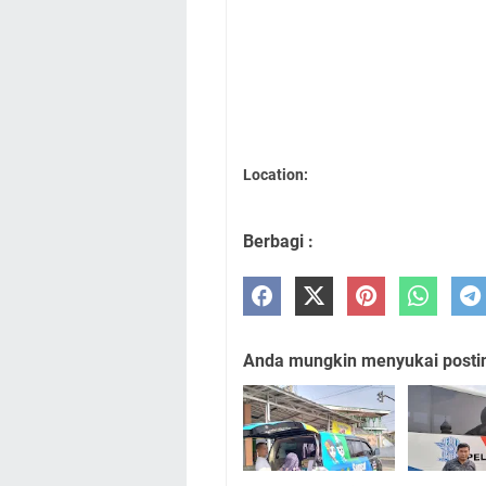
Location:
Berbagi :
Anda mungkin menyukai posting