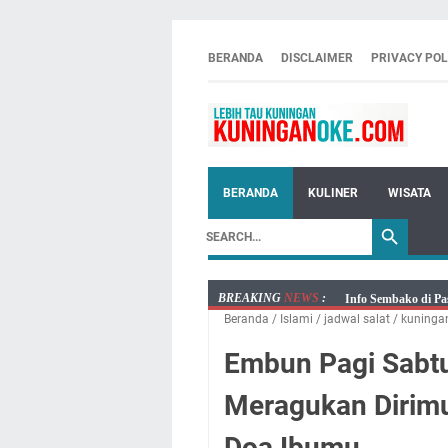
BERANDA
DISCLAIMER
PRIVACY POL
BERANDA
KULINER
WISATA
BREAKING
NEWS
:
Info Sembako di Pa
Beranda
/
Islami
/
jadwal salat
/
kuninga
Agenda Kegiatan Bu
Kamis 6 Agustus 20
Embun Pagi Sabtu
Besaran Biayanya
Meragukan Dirimu
Layanan Mobil Sams
Embun Pagi Kamis 6
Doa Ibumu