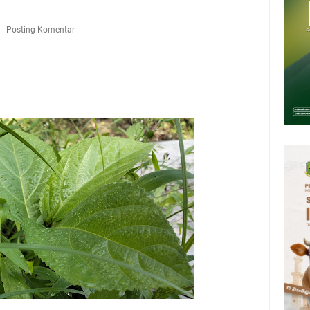
mbersihnya, Salat Bisa Menjadi Pembersih Dosa Kita, Ini Jadwal Salat
Kamis 6 Agustus 2026
Posting Komentar
upati, Wabup dan Sekda Kuningan Rabu 5 Agustus 2026 Masing-masing
 Kuningan Rabu 5 Agustus 2026
Rumah Pendampingan Penyusunan Dokumen SPMI
deka Dari Hawa Nafsu?