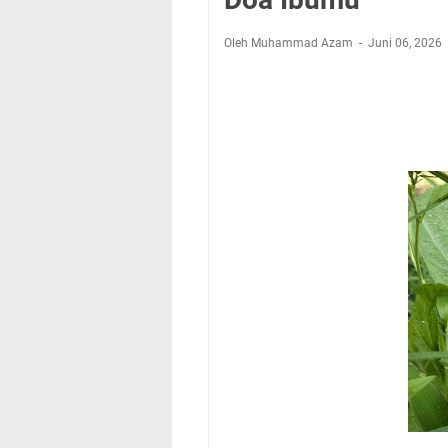
Setiap Noda Ada Pe
Wilayah Kuningan 
Oleh Muhammad Azam
Juni 06, 2026
Agenda Kegiatan B
Dua Acara
Ini Lokasi Samling
Uniku Jadi Tuan 
Sudahkah Kita Mer