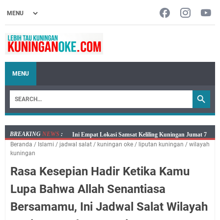
MENU
BREAKING
NEWS
:
Jumat 7 Agustus 2026 Mobil SIM Keliling Ada di
Beranda
/
Islami
/
jadwal salat
/
kuningan oke
/
liputan kuningan
/
wilayah
Kecamatan Sindangagung
kuningan
Embun Pagi Jumat 8 Agustus 2026: Jika Keberkahan
Rasa Kesepian Hadir Ketika Kamu
Dicabut Dari Hidupmu, Kamu Akan Tetap Berjalan
Kelaparan Meskipun Memiliki Sekarung Penuh Uang
Lupa Bahwa Allah Senantiasa
Salat Lima Waktu itu Bukan Cuma Kewajiban, Tapi
Bersamamu, Ini Jadwal Salat Wilayah
juga Tempat Beristirahat yang Paling Menenangkan, Ini