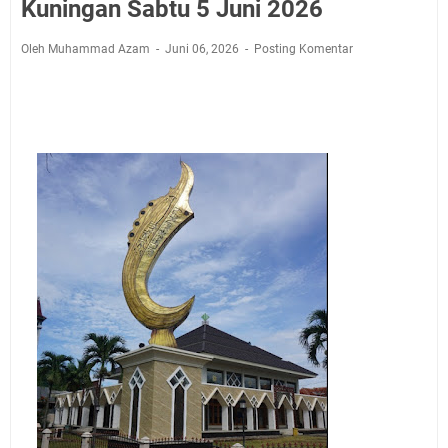
Jadwal Salat Wilayah Kuningan Jumat 7 Agustus 2026
Kuningan Sabtu 5 Juni 2026
Nobar Final Piala Presiden 2026 Bersama Kebo Bule
Oleh Muhammad Azam
Juni 06, 2026
Posting Komentar
Sangat Seru
Warga Mulai Kesulitan Air Bersih Akibat Kekeringan,
Polres Kuningan dan PAM Tirta Kamuning Salurakan
12 Ribu Liter
Uniku Jadi Tuan Rumah Pendampingan Penyusunan
Dokumen SPMI
Sudahkah Kita Merdeka Dari Hawa Nafsu?
Info Sembako di Pasar Kepuh Kuningan Kamis 6
Agustus 2026, Daging Naik, Telur Turun
Agenda Kegiatan Bupati Kuningan Jumat 7 Agustus
2026 Ada Tiga, Tapi yang Bakal Dihadiri Hanya Satu
Ini Empat Lokasi Samsat Keliling Kuningan Jumat 7
Agustus 2026