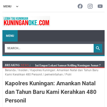
MENU
BREAKING
NEWS
:
Jumat 7 Agustus 2026 Mobil SIM Keliling Ada di
Beranda
/
Insiden
/
Kapolres Kuningan: Amankan Natal dan Tahun Baru
Kecamatan Sindangagung
Kami Kerahkan 480 Personil
/
pemerintahan
/
Polri
Embun Pagi Jumat 8 Agustus 2026: Jika Keberkahan
Kapolres Kuningan: Amankan Natal
Dicabut Dari Hidupmu, Kamu Akan Tetap Berjalan
Kelaparan Meskipun Memiliki Sekarung Penuh Uang
dan Tahun Baru Kami Kerahkan 480
Salat Lima Waktu itu Bukan Cuma Kewajiban, Tapi
Personil
juga Tempat Beristirahat yang Paling Menenangkan, Ini