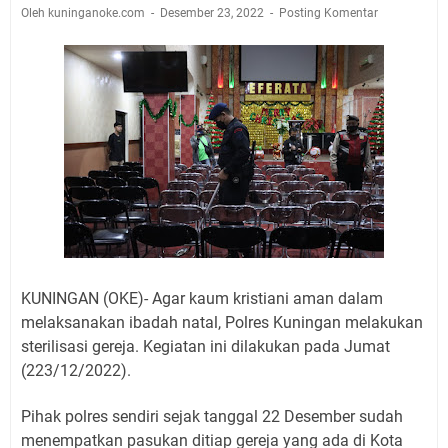
Jadwal Salat Wilayah Kuningan Jumat 7 Agustus 2026
Oleh kuninganoke.com
Desember 23, 2022
Posting Komentar
Nobar Final Piala Presiden 2026 Bersama Kebo Bule
Sangat Seru
Warga Mulai Kesulitan Air Bersih Akibat Kekeringan,
Polres Kuningan dan PAM Tirta Kamuning Salurakan
12 Ribu Liter
Uniku Jadi Tuan Rumah Pendampingan Penyusunan
Dokumen SPMI
Sudahkah Kita Merdeka Dari Hawa Nafsu?
Info Sembako di Pasar Kepuh Kuningan Kamis 6
Agustus 2026, Daging Naik, Telur Turun
Agenda Kegiatan Bupati Kuningan Jumat 7 Agustus
KUNINGAN (OKE)- Agar kaum kristiani aman dalam
2026 Ada Tiga, Tapi yang Bakal Dihadiri Hanya Satu
melaksanakan ibadah natal, Polres Kuningan melakukan
Ini Empat Lokasi Samsat Keliling Kuningan Jumat 7
sterilisasi gereja. Kegiatan ini dilakukan pada Jumat
Agustus 2026
(223/12/2022).
Pihak polres sendiri sejak tanggal 22 Desember sudah
menempatkan pasukan ditiap gereja yang ada di Kota