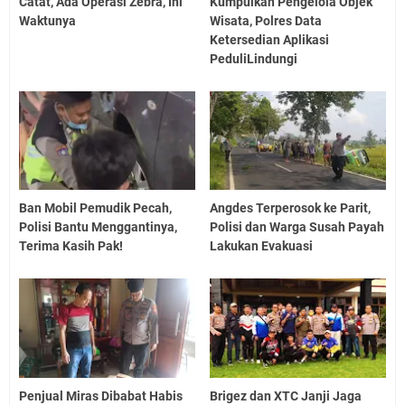
Catat, Ada Operasi Zebra, Ini
Kumpulkan Pengelola Objek
Waktunya
Wisata, Polres Data
Ketersedian Aplikasi
PeduliLindungi
Ban Mobil Pemudik Pecah,
Angdes Terperosok ke Parit,
Polisi Bantu Menggantinya,
Polisi dan Warga Susah Payah
Terima Kasih Pak!
Lakukan Evakuasi
Penjual Miras Dibabat Habis
Brigez dan XTC Janji Jaga