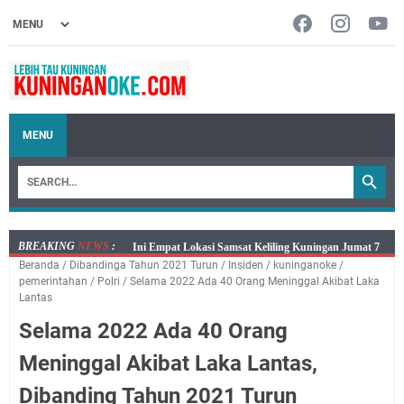
MENU
BREAKING
NEWS
:
Jumat 7 Agustus 2026 Mobil SIM Keliling Ada di
Beranda
/
Dibandinga Tahun 2021 Turun
/
Insiden
/
kuninganoke
/
Kecamatan Sindangagung
pemerintahan
/
Polri
/
Selama 2022 Ada 40 Orang Meninggal Akibat Laka
Embun Pagi Jumat 8 Agustus 2026: Jika Keberkahan
Lantas
Dicabut Dari Hidupmu, Kamu Akan Tetap Berjalan
Selama 2022 Ada 40 Orang
Kelaparan Meskipun Memiliki Sekarung Penuh Uang
Meninggal Akibat Laka Lantas,
Salat Lima Waktu itu Bukan Cuma Kewajiban, Tapi
juga Tempat Beristirahat yang Paling Menenangkan, Ini
Dibanding Tahun 2021 Turun