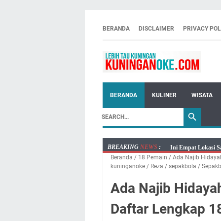
BERANDA
DISCLAIMER
PRIVACY POL
BERANDA
KULINER
WISATA
BREAKING
NEWS
:
Ini Empat Lokasi S
Beranda
/
18 Pemain
/
Ada Najib Hidaya
Jumat 7 Agustus 20
kuninganoke
/
Reza
/
sepakbola
/
Sepakb
Embun Pagi Jumat 
Ada Najib Hidayah
Tetap Berjalan Ke
Salat Lima Waktu i
Daftar Lengkap 1
Menenangkan, Ini J