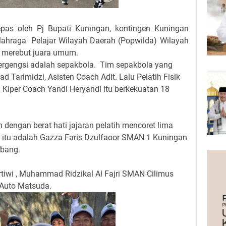
pas oleh Pj Bupati Kuningan, kontingen Kuningan
lahraga Pelajar Wilayah Daerah (Popwilda) Wilayah
p merebut juara umum.
bergengsi adalah sepakbola. Tim sepakbola yang
 Tarimidzi, Asisten Coach Adit. Lalu Pelatih Fisik
h Kiper Coach Yandi Heryandi itu berkekuatan 18
engan berat hati jajaran pelatih mencoret lima
 itu adalah Gazza Faris Dzulfaoor SMAN 1 Kuningan
ebang.
iwi , Muhammad Ridzikal Al Fajri SMAN Cilimus
Auto Matsuda.