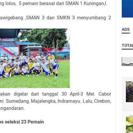
g lolos, 5 pemain berasal dari SMAN 1 Kuningan,l.
 Ciawigebang ,SMAN 3 dan SMKN 3 menyumbang 2
ADS
TOTA
akan digelar dari tanggal 30 April-3 Mei. Cabor
kni
Sumedang, Majalengka, Indramayu. Lalu, Cirebon,
angandaran.
los seleksi 23 Pemain