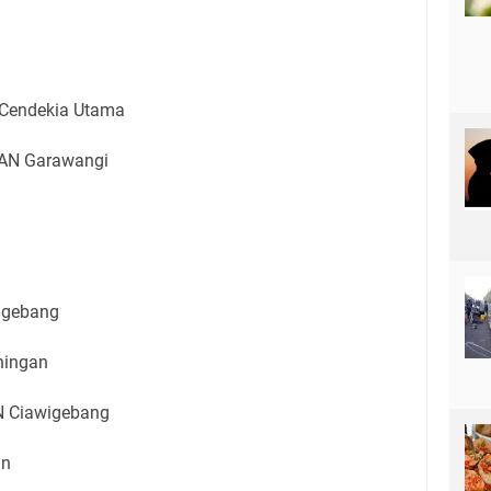
Cendekia Utama
AN Garawangi
wigebang
ningan
N Ciawigebang
an