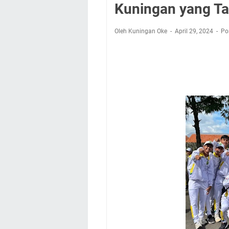
Nobar Final Piala 
Kuningan yang Ta
Warga Mulai Kesuli
Kamuning Saluraka
Oleh Kuningan Oke
April 29, 2024
Po
Uniku Jadi Tuan 
Sudahkah Kita Mer
Info Sembako di Pa
Agenda Kegiatan Bu
Hanya Satu