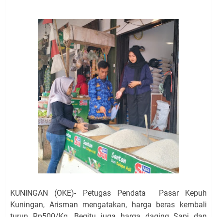
Jadwal Salat Wilayah Kuningan Jumat 7 Agustus 2026
Nobar Final Piala Presiden 2026 Bersama Kebo Bule
Sangat Seru
Warga Mulai Kesulitan Air Bersih Akibat Kekeringan,
Polres Kuningan dan PAM Tirta Kamuning Salurakan
12 Ribu Liter
Uniku Jadi Tuan Rumah Pendampingan Penyusunan
Dokumen SPMI
Sudahkah Kita Merdeka Dari Hawa Nafsu?
Info Sembako di Pasar Kepuh Kuningan Kamis 6
Agustus 2026, Daging Naik, Telur Turun
Agenda Kegiatan Bupati Kuningan Jumat 7 Agustus
2026 Ada Tiga, Tapi yang Bakal Dihadiri Hanya Satu
Ini Empat Lokasi Samsat Keliling Kuningan Jumat 7
Agustus 2026
KUNINGAN (OKE)- Petugas Pendata Pasar Kepuh
Kuningan, Arisman mengatakan, harga beras kembali
turun Rp500/Kg. Begitu juga harga daging Sapi dan