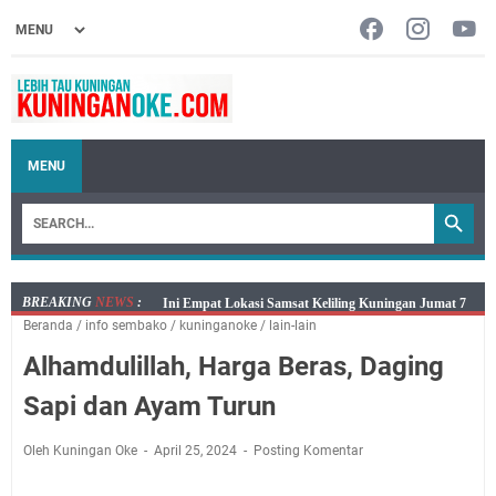
MENU
BREAKING
NEWS
:
Jumat 7 Agustus 2026 Mobil SIM Keliling Ada di
Beranda
/
info sembako
/
kuninganoke
/
lain-lain
Kecamatan Sindangagung
Alhamdulillah, Harga Beras, Daging
Embun Pagi Jumat 8 Agustus 2026: Jika Keberkahan
Dicabut Dari Hidupmu, Kamu Akan Tetap Berjalan
Sapi dan Ayam Turun
Kelaparan Meskipun Memiliki Sekarung Penuh Uang
Salat Lima Waktu itu Bukan Cuma Kewajiban, Tapi
Oleh Kuningan Oke
April 25, 2024
Posting Komentar
juga Tempat Beristirahat yang Paling Menenangkan, Ini