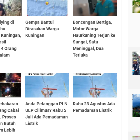
lying di
Gempa Bantul
Boncengan Bertiga,
mbu
Dirasakan Warga
Motor Warga
i Kuningan,
Kuningan
Haurkuning Terjun ke
asil
Sungai, Satu
i 4 Orang
Meninggal, Dua
Dalam
Terluka
Kebakaran
Anda Pelanggan PLN
Rabu 23 Agustus Ada
ang Cabai
ULP Cilimus? Rabu 5
Pemadaman Listrik
, Proses
Juli Ada Pemadaman
n Butuh
Listrik
m Lebih