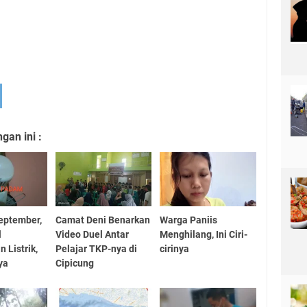
an ini :
eptember,
Camat Deni Benarkan
Warga Paniis
l
Video Duel Antar
Menghilang, Ini Ciri-
Listrik,
Pelajar TKP-nya di
cirinya
ya
Cipicung