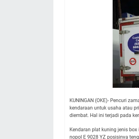
Agenda Kegiatan B
Dua Acara
Ini Lokasi Samling
Uniku Jadi Tuan 
Sudahkah Kita Mer
Info Sembako di Pa
Agenda Kegiatan Bu
KUNINGAN (OKE)- Pencuri zaman
kendaraan untuk usaha atau pr
diembat. Hal ini terjadi pada k
Kendaran plat kuning jenis box 
nopol E 9028 YZ posisinya teng