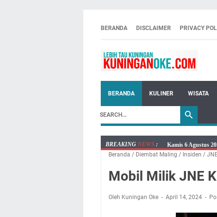
BERANDA
DISCLAIMER
PRIVACY POL
BERANDA
KULINER
WISATA
BREAKING
NEWS
:
Kamis 6 Agustus 20
Beranda
/
Diembat Maling
/
Insiden
/
JNE
Besaran Biayanya
Layanan Mobil Sams
Mobil Milik JNE 
Embun Pagi Kamis 6
Setiap Noda Ada Pe
Oleh Kuningan Oke
April 14, 2024
Po
Wilayah Kuningan 