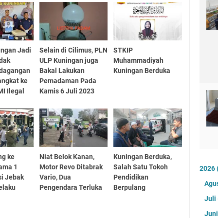
ngan Jadi
Selain di Cilimus, PLN
STKIP
dak
ULP Kuningan juga
Muhammadiyah
rdagangan
Bakal Lakukan
Kuningan Berduka
angkat ke
Pemadaman Pada
MI Ilegal
Kamis 6 Juli 2023
ng ke
Niat Belok Kanan,
Kuningan Berduka,
ama 1
Motor Revo Ditabrak
Salah Satu Tokoh
2026
si Jebak
Vario, Dua
Pendidikan
Agu
elaku
Pengendara Terluka
Berpulang
a
Juli
Jun