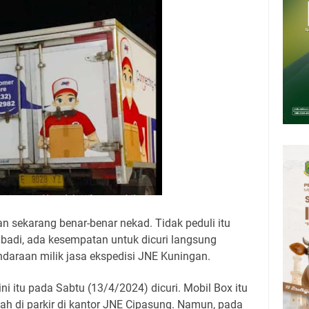
upati, Wabup dan Sekda Kuningan Rabu 5 Agustus 2026 Masing-masing
 Kuningan Rabu 5 Agustus 2026
Rumah Pendampingan Penyusunan Dokumen SPMI
deka Dari Hawa Nafsu?
sar Kepuh Kuningan Kamis 6 Agustus 2026, Daging Naik, Telur Turun
pati Kuningan Kamis 6 Agustus 2026 Ada Tiga Acara
 sekarang benar-benar nekad. Tidak peduli itu
ibadi, ada kesempatan untuk dicuri langsung
endaraan milik jasa ekspedisi JNE Kuningan.
ini itu pada Sabtu (13/4/2024) dicuri. Mobil Box itu
ah di parkir di kantor JNE Cipasung. Namun, pada