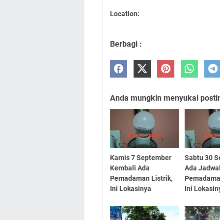
Location:
Berbagi :
Anda mungkin menyukai posting
Kamis 7 September
Sabtu 30 S
Kembali Ada
Ada Jadwa
Pemadaman Listrik,
Pemadaman 
Ini Lokasinya
Ini Lokasin