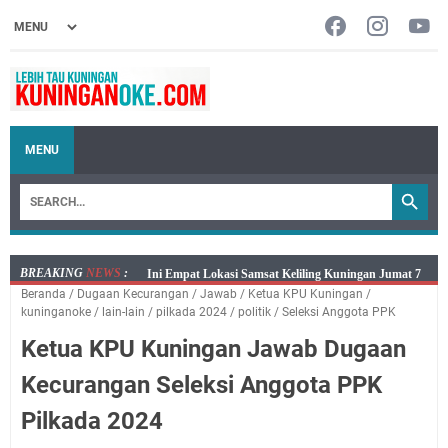
MENU
BREAKING
NEWS
:
Jumat 7 Agustus 2026 Mobil SIM Keliling Ada di
Beranda
/
Dugaan Kecurangan
/
Jawab
/
Ketua KPU Kuningan
/
Kecamatan Sindangagung
kuninganoke
/
lain-lain
/
pilkada 2024
/
politik
/
Seleksi Anggota PPK
Embun Pagi Jumat 8 Agustus 2026: Jika Keberkahan
Ketua KPU Kuningan Jawab Dugaan
Dicabut Dari Hidupmu, Kamu Akan Tetap Berjalan
Kelaparan Meskipun Memiliki Sekarung Penuh Uang
Kecurangan Seleksi Anggota PPK
Salat Lima Waktu itu Bukan Cuma Kewajiban, Tapi
Pilkada 2024
juga Tempat Beristirahat yang Paling Menenangkan, Ini