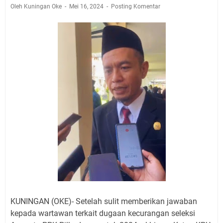
Jadwal Salat Wilayah Kuningan Jumat 7 Agustus 2026
Oleh Kuningan Oke
Mei 16, 2024
Posting Komentar
Nobar Final Piala Presiden 2026 Bersama Kebo Bule
Sangat Seru
Warga Mulai Kesulitan Air Bersih Akibat Kekeringan,
Polres Kuningan dan PAM Tirta Kamuning Salurakan
12 Ribu Liter
Uniku Jadi Tuan Rumah Pendampingan Penyusunan
Dokumen SPMI
Sudahkah Kita Merdeka Dari Hawa Nafsu?
Info Sembako di Pasar Kepuh Kuningan Kamis 6
Agustus 2026, Daging Naik, Telur Turun
Agenda Kegiatan Bupati Kuningan Jumat 7 Agustus
2026 Ada Tiga, Tapi yang Bakal Dihadiri Hanya Satu
Ini Empat Lokasi Samsat Keliling Kuningan Jumat 7
Agustus 2026
KUNINGAN (OKE)- Setelah sulit memberikan jawaban
kepada wartawan terkait dugaan kecurangan seleksi