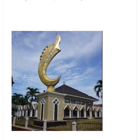
Jadwal Salat Wilayah Kuningan Jumat 7 Agustus 2026
Nobar Final Piala Presiden 2026 Bersama Kebo Bule
Sangat Seru
Warga Mulai Kesulitan Air Bersih Akibat Kekeringan,
Polres Kuningan dan PAM Tirta Kamuning Salurakan
12 Ribu Liter
Uniku Jadi Tuan Rumah Pendampingan Penyusunan
Dokumen SPMI
Sudahkah Kita Merdeka Dari Hawa Nafsu?
Info Sembako di Pasar Kepuh Kuningan Kamis 6
Agustus 2026, Daging Naik, Telur Turun
Agenda Kegiatan Bupati Kuningan Jumat 7 Agustus
2026 Ada Tiga, Tapi yang Bakal Dihadiri Hanya Satu
Ini Empat Lokasi Samsat Keliling Kuningan Jumat 7
Agustus 2026