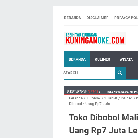
BERANDA
DISCLAIMER
PRIVACY POL
BERANDA
KULINER
WISATA
BREAKING
NEWS
:
Agenda Kegiatan Bu
Beranda
/
1 Ponsel
/
2 Tablet
/
Insiden
/
Kamis 6 Agustus 20
Dibobol
/
Uang Rp7 Juta
Besaran Biayanya
Toko Dibobol Mali
Layanan Mobil Sams
Embun Pagi Kamis 6
Uang Rp7 Juta Le
Setiap Noda Ada Pe