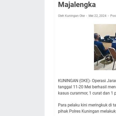
Wilayah Kuningan 
Majalengka
Agenda Kegiatan B
Dua Acara
Oleh Kuningan Oke
Mei 22, 2024
Pos
Ini Lokasi Samling
Uniku Jadi Tuan 
Sudahkah Kita Mer
Info Sembako di Pa
KUNINGAN (OKE)- Operasi Jaran
tanggal 11-20 Mei berhasil me
kasus curanmor, 1 curat dan 1 
Para pelaku kini meringkuk di
pihak Polres Kuningan melakuk