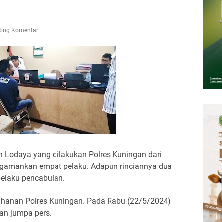
Kamis 6 Agustus 2026
upati, Wabup dan Sekda Kuningan Rabu 5 Agustus 2026 Masing-masing
ting Komentar
 Kuningan Rabu 5 Agustus 2026
Rumah Pendampingan Penyusunan Dokumen SPMI
deka Dari Hawa Nafsu?
sar Kepuh Kuningan Kamis 6 Agustus 2026, Daging Naik, Telur Turun
 Lodaya yang dilakukan Polres Kuningan dari
ngamankan empat pelaku. Adapun rinciannya dua
pelaku pencabulan.
 tahanan Polres Kuningan. Pada Rabu (22/5/2024)
an jumpa pers.