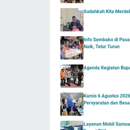
Sudahkah Kita Merde
Info Sembako di Pasa
Naik, Telur Turun
Agenda Kegiatan Bupa
Kamis 6 Agustus 2026 
Persyaratan dan Besa
Layanan Mobil Samsat