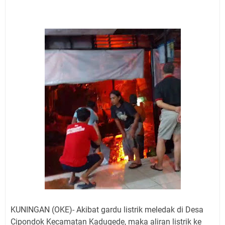
Jadwal Salat Wilayah Kuningan Jumat 7 Agustus 2026
Nobar Final Piala Presiden 2026 Bersama Kebo Bule
Sangat Seru
Warga Mulai Kesulitan Air Bersih Akibat Kekeringan,
Polres Kuningan dan PAM Tirta Kamuning Salurakan
12 Ribu Liter
Uniku Jadi Tuan Rumah Pendampingan Penyusunan
Dokumen SPMI
Sudahkah Kita Merdeka Dari Hawa Nafsu?
Info Sembako di Pasar Kepuh Kuningan Kamis 6
Agustus 2026, Daging Naik, Telur Turun
Agenda Kegiatan Bupati Kuningan Jumat 7 Agustus
2026 Ada Tiga, Tapi yang Bakal Dihadiri Hanya Satu
Ini Empat Lokasi Samsat Keliling Kuningan Jumat 7
Agustus 2026
KUNINGAN (OKE)- Akibat gardu listrik meledak di Desa
Cipondok Kecamatan Kadugede, maka aliran listrik ke