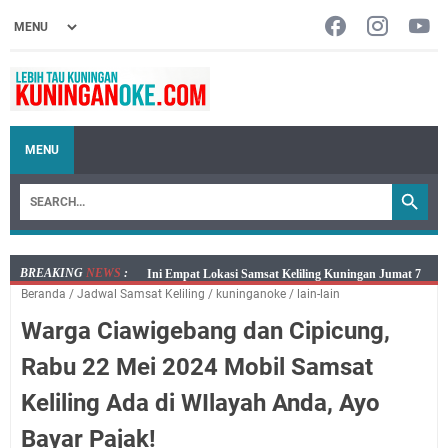
MENU
BREAKING
NEWS
:
Jumat 7 Agustus 2026 Mobil SIM Keliling Ada di
Beranda
/
Jadwal Samsat Keliling
/
kuninganoke
/
lain-lain
Kecamatan Sindangagung
Warga Ciawigebang dan Cipicung,
Embun Pagi Jumat 8 Agustus 2026: Jika Keberkahan
Dicabut Dari Hidupmu, Kamu Akan Tetap Berjalan
Rabu 22 Mei 2024 Mobil Samsat
Kelaparan Meskipun Memiliki Sekarung Penuh Uang
Keliling Ada di WIlayah Anda, Ayo
Salat Lima Waktu itu Bukan Cuma Kewajiban, Tapi
juga Tempat Beristirahat yang Paling Menenangkan, Ini
Bayar Pajak!