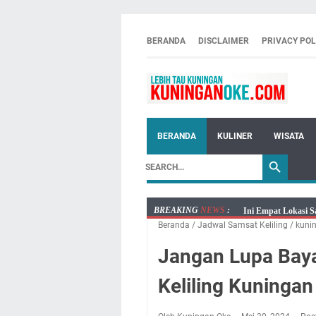
BERANDA
DISCLAIMER
PRIVACY POL
BERANDA
KULINER
WISATA
BREAKING
NEWS
:
Ini Empat Lokasi S
Beranda
/
Jadwal Samsat Keliling
/
kuni
Jumat 7 Agustus 20
Embun Pagi Jumat 
Jangan Lupa Baya
Tetap Berjalan Ke
Keliling Kuninga
Salat Lima Waktu i
Menenangkan, Ini J