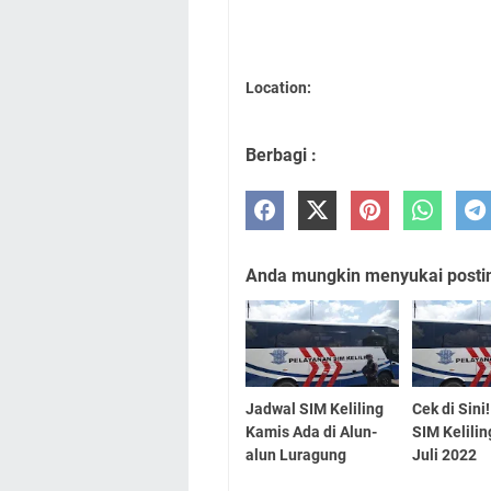
Location:
Berbagi :
Anda mungkin menyukai posting
Jadwal SIM Keliling
Cek di Sini
Kamis Ada di Alun-
SIM Kelili
alun Luragung
Juli 2022