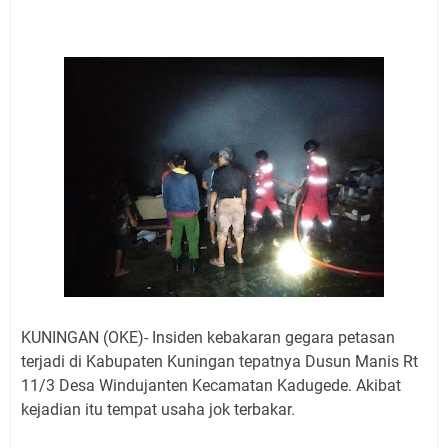
Jadwal Salat Wilayah Kuningan Jumat 7 Agustus 2026
Nobar Final Piala Presiden 2026 Bersama Kebo Bule
Sangat Seru
Warga Mulai Kesulitan Air Bersih Akibat Kekeringan,
Polres Kuningan dan PAM Tirta Kamuning Salurakan
12 Ribu Liter
Uniku Jadi Tuan Rumah Pendampingan Penyusunan
Dokumen SPMI
Sudahkah Kita Merdeka Dari Hawa Nafsu?
Info Sembako di Pasar Kepuh Kuningan Kamis 6
Agustus 2026, Daging Naik, Telur Turun
Agenda Kegiatan Bupati Kuningan Jumat 7 Agustus
2026 Ada Tiga, Tapi yang Bakal Dihadiri Hanya Satu
Ini Empat Lokasi Samsat Keliling Kuningan Jumat 7
KUNINGAN (OKE)- Insiden kebakaran gegara petasan
Agustus 2026
terjadi di Kabupaten Kuningan tepatnya Dusun Manis Rt
11/3 Desa Windujanten Kecamatan Kadugede. Akibat
kejadian itu tempat usaha jok terbakar.