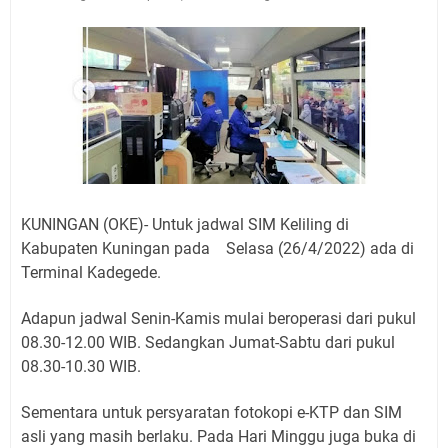
Jadwal Salat Wilayah Kuningan Jumat 7 Agustus 2026
Nobar Final Piala Presiden 2026 Bersama Kebo Bule
Sangat Seru
Warga Mulai Kesulitan Air Bersih Akibat Kekeringan,
Polres Kuningan dan PAM Tirta Kamuning Salurakan
12 Ribu Liter
Uniku Jadi Tuan Rumah Pendampingan Penyusunan
Dokumen SPMI
Sudahkah Kita Merdeka Dari Hawa Nafsu?
KUNINGAN (OKE)- Untuk jadwal SIM Keliling di
Info Sembako di Pasar Kepuh Kuningan Kamis 6
Kabupaten Kuningan pada Selasa (26/4/2022) ada di
Agustus 2026, Daging Naik, Telur Turun
Terminal Kadegede.
Agenda Kegiatan Bupati Kuningan Jumat 7 Agustus
2026 Ada Tiga, Tapi yang Bakal Dihadiri Hanya Satu
Adapun jadwal Senin-Kamis mulai beroperasi dari pukul
Ini Empat Lokasi Samsat Keliling Kuningan Jumat 7
08.30-12.00 WIB. Sedangkan Jumat-Sabtu dari pukul
Agustus 2026
08.30-10.30 WIB.
Sementara untuk persyaratan fotokopi e-KTP dan SIM
asli yang masih berlaku. Pada Hari Minggu juga buka di