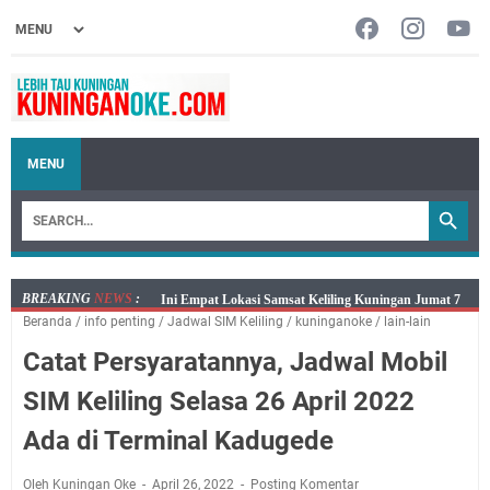
MENU
BREAKING
NEWS
:
Jumat 7 Agustus 2026 Mobil SIM Keliling Ada di
Beranda
/
info penting
/
Jadwal SIM Keliling
/
kuninganoke
/
lain-lain
Kecamatan Sindangagung
Catat Persyaratannya, Jadwal Mobil
Embun Pagi Jumat 8 Agustus 2026: Jika Keberkahan
Dicabut Dari Hidupmu, Kamu Akan Tetap Berjalan
SIM Keliling Selasa 26 April 2022
Kelaparan Meskipun Memiliki Sekarung Penuh Uang
Ada di Terminal Kadugede
Salat Lima Waktu itu Bukan Cuma Kewajiban, Tapi
juga Tempat Beristirahat yang Paling Menenangkan, Ini
Oleh Kuningan Oke
April 26, 2022
Posting Komentar