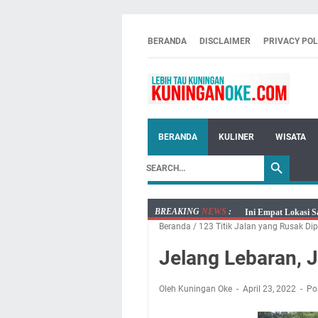
BERANDA
DISCLAIMER
PRIVACY POL
BERANDA
KULINER
WISATA
BREAKING
NEWS
:
Ini Empat Lokasi S
Beranda
/
123 Titik Jalan yang Rusak Dip
Jumat 7 Agustus 20
Embun Pagi Jumat 
Jelang Lebaran, J
Tetap Berjalan Ke
Salat Lima Waktu i
Oleh Kuningan Oke
April 23, 2022
Po
Menenangkan, Ini J