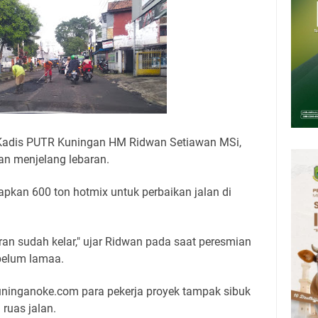
Presiden 2026 Bersama Kebo Bule Sangat Seru
tan Air Bersih Akibat Kekeringan, Polres Kuningan dan PAM Tirta
n 12 Ribu Liter
Rumah Pendampingan Penyusunan Dokumen SPMI
deka Dari Hawa Nafsu?
sar Kepuh Kuningan Kamis 6 Agustus 2026, Daging Naik, Telur Turun
pati Kuningan Jumat 7 Agustus 2026 Ada Tiga, Tapi yang Bakal Dihadiri
 Kadis PUTR Kuningan HM Ridwan Setiawan MSi,
an menjelang lebaran.
pkan 600 ton hotmix untuk perbaikan jalan di
an sudah kelar," ujar Ridwan pada saat peresmian
 belum lamaa.
kuninganoke.com para pekerja proyek tampak sibuk
ruas jalan.