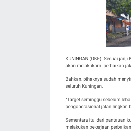
Nobar Final Piala 
Warga Mulai Kesuli
Kamuning Saluraka
Uniku Jadi Tuan 
Sudahkah Kita Mer
Info Sembako di Pa
Agenda Kegiatan Bu
Hanya Satu
KUNINGAN (OKE)- Sesuai janji
akan melakukam perbaikan jal
Bahkan, pihaknya sudah menyia
seluruh Kuningan.
"Target seminggu sebelum lebar
pengoperasional jalan lingkar
Sementara itu, dari pantauan 
melakukan pekerjaan perbaikan 