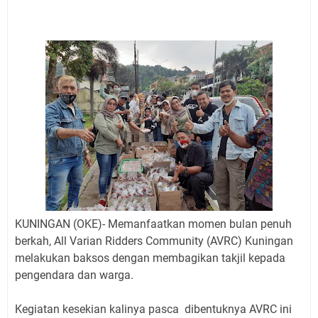
Jadwal Salat Wilayah Kuningan Jumat 7 Agustus 2026
Nobar Final Piala Presiden 2026 Bersama Kebo Bule
Sangat Seru
Warga Mulai Kesulitan Air Bersih Akibat Kekeringan,
Polres Kuningan dan PAM Tirta Kamuning Salurakan
12 Ribu Liter
Uniku Jadi Tuan Rumah Pendampingan Penyusunan
Dokumen SPMI
Sudahkah Kita Merdeka Dari Hawa Nafsu?
Info Sembako di Pasar Kepuh Kuningan Kamis 6
Agustus 2026, Daging Naik, Telur Turun
Agenda Kegiatan Bupati Kuningan Jumat 7 Agustus
2026 Ada Tiga, Tapi yang Bakal Dihadiri Hanya Satu
KUNINGAN (OKE)- Memanfaatkan momen bulan penuh
Ini Empat Lokasi Samsat Keliling Kuningan Jumat 7
berkah, All Varian Ridders Community (AVRC) Kuningan
Agustus 2026
melakukan baksos dengan membagikan takjil kepada
pengendara dan warga.
Kegiatan kesekian kalinya pasca dibentuknya AVRC ini