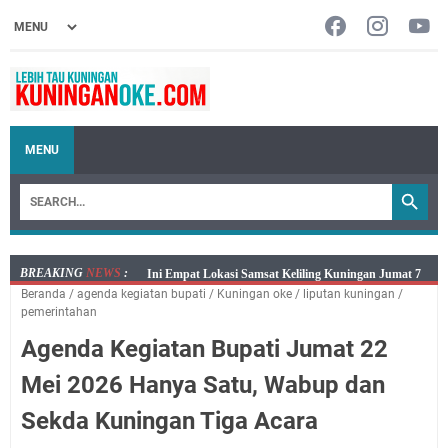
MENU
BREAKING
NEWS
:
Jumat 7 Agustus 2026 Mobil SIM Keliling Ada di
Beranda
/
agenda kegiatan bupati
/
Kuningan oke
/
liputan kuningan
/
Kecamatan Sindangagung
pemerintahan
Embun Pagi Jumat 8 Agustus 2026: Jika Keberkahan
Agenda Kegiatan Bupati Jumat 22
Dicabut Dari Hidupmu, Kamu Akan Tetap Berjalan
Kelaparan Meskipun Memiliki Sekarung Penuh Uang
Mei 2026 Hanya Satu, Wabup dan
Salat Lima Waktu itu Bukan Cuma Kewajiban, Tapi
Sekda Kuningan Tiga Acara
juga Tempat Beristirahat yang Paling Menenangkan, Ini