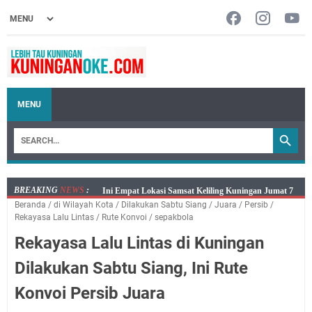
MENU
BREAKING
NEWS
:
Jumat 7 Agustus 2026 Mobil SIM Keliling Ada di
Beranda
/
di Wilayah Kota
/
Dilakukan Sabtu Siang
/
Juara
/
Persib
/
Kecamatan Sindangagung
Rekayasa Lalu Lintas
/
Rute Konvoi
/
sepakbola
Embun Pagi Jumat 8 Agustus 2026: Jika Keberkahan
Rekayasa Lalu Lintas di Kuningan
Dicabut Dari Hidupmu, Kamu Akan Tetap Berjalan
Kelaparan Meskipun Memiliki Sekarung Penuh Uang
Dilakukan Sabtu Siang, Ini Rute
Salat Lima Waktu itu Bukan Cuma Kewajiban, Tapi
Konvoi Persib Juara
juga Tempat Beristirahat yang Paling Menenangkan, Ini