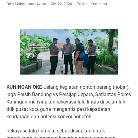
Jadwal Salat Wilayah Kuningan Jumat 7 Agustus 2026
Oleh Muhammad Azam
Mei 22, 2026
Posting Komentar
Nobar Final Piala Presiden 2026 Bersama Kebo Bule
Sangat Seru
Warga Mulai Kesulitan Air Bersih Akibat Kekeringan,
Polres Kuningan dan PAM Tirta Kamuning Salurakan
12 Ribu Liter
Uniku Jadi Tuan Rumah Pendampingan Penyusunan
Dokumen SPMI
Sudahkah Kita Merdeka Dari Hawa Nafsu?
Info Sembako di Pasar Kepuh Kuningan Kamis 6
Agustus 2026, Daging Naik, Telur Turun
Agenda Kegiatan Bupati Kuningan Jumat 7 Agustus
KUNINGAN OKE-
Jelang kegiatan nonton bareng (nobar)
2026 Ada Tiga, Tapi yang Bakal Dihadiri Hanya Satu
laga Persib Bandung vs Persijap Jepara, Satlantas Polres
Ini Empat Lokasi Samsat Keliling Kuningan Jumat 7
Kuningan menyiapkan rekayasa lalu lintas di sejumlah
Agustus 2026
titik pusat kota guna mengantisipasi kepadatan
kendaraan dan potensi konvoi bobotoh.
Rekayasa lalu lintas tersebut disiapkan untuk