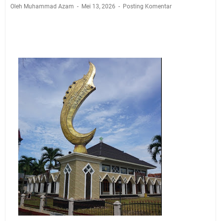
Jadwal Salat Wilayah Kuningan Jumat 7 Agustus 2026
Oleh Muhammad Azam
Mei 13, 2026
Posting Komentar
Nobar Final Piala Presiden 2026 Bersama Kebo Bule
Sangat Seru
Warga Mulai Kesulitan Air Bersih Akibat Kekeringan,
Polres Kuningan dan PAM Tirta Kamuning Salurakan
12 Ribu Liter
Uniku Jadi Tuan Rumah Pendampingan Penyusunan
Dokumen SPMI
Sudahkah Kita Merdeka Dari Hawa Nafsu?
Info Sembako di Pasar Kepuh Kuningan Kamis 6
Agustus 2026, Daging Naik, Telur Turun
Agenda Kegiatan Bupati Kuningan Jumat 7 Agustus
2026 Ada Tiga, Tapi yang Bakal Dihadiri Hanya Satu
Ini Empat Lokasi Samsat Keliling Kuningan Jumat 7
Agustus 2026