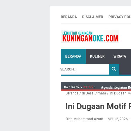
BERANDA
DISCLAIMER
PRIVACY POL
BERANDA
KULINER
WISATA
BREAKING
NEWS
:
Agenda Kegiatan Bu
Beranda
/
di Desa Cimara
/
Ini Dugaan Mo
Kamis 6 Agustus 20
Besaran Biayanya
Ini Dugaan Motif
Layanan Mobil Sams
Embun Pagi Kamis 6
Oleh Muhammad Azam
Mei 12, 2026
Setiap Noda Ada Pe