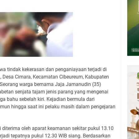
Kamis 6 Agustus 2026
upati, Wabup dan Sekda Kuningan Rabu 5 Agustus 2026 Masing-masing
 Kuningan Rabu 5 Agustus 2026
6 Mobil SIM Keliling Kuningan Ada di Sini!
Agustus 2026: Tidak Perlu Iri, Kita Punya Takdir Masing-masing, Hidup
h, Belum Tentu Indah
deka Dari Hawa Nafsu?
wa tindak kekerasan dan penganiayaan terjadi di
 Desa Cimara, Kecamatan Cibeureum, Kabupaten
. Seorang warga bernama Jaja Jamanudin (35)
abetan senjata tajam jenis parang yang mengenai
gga bahu sebelah kiri. Kejadian bermula dari
mun hingga saat ini pelaku masih dalam pengejaran
i diterima oleh aparat keamanan sekitar pukul 13.10
erjadi tepatnya pukul 12.30 WIB siang. Berdasarkan