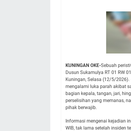
Wilayah Kuningan 
Agenda Kegiatan B
Dua Acara
Ini Lokasi Samling
Rabu 5 Agustus 202
Embun Pagi Rabu 5 
yang Terlihat Mewa
Sudahkah Kita Mer
KUNINGAN OKE-
Sebuah peristi
Dusun Sukamulya RT 01 RW 01,
Kuningan, Selasa (12/5/2026)
mengalami luka parah akibat s
bagian kepala, tangan, jari, hin
perselisihan yang memanas, na
pihak berwajib.
Informasi mengenai kejadian in
WIB, tak lama setelah insiden t