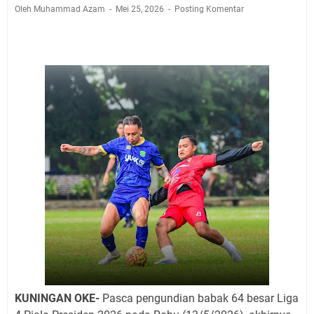
Sabtu 8 Agustus 2026 Layanan Mobil Samsat Keliling
Oleh Muhammad Azam
Mei 25, 2026
Posting Komentar
Ada di Sini!
Agenda Kegiatan Bupati Kuningan Jumat 7 Agustus
2026 Ada Tiga, Tapi yang Bakal Dihadiri Hanya Satu
Ini Empat Lokasi Samsat Keliling Kuningan Jumat 7
Agustus 2026
Jumat 7 Agustus 2026 Mobil SIM Keliling Ada di
Kecamatan Sindangagung
Agenda Kegiatan Bupati Senin 10 Agustus 2026 Ada
Tiga, Wabup dan Sekda Kuningan Dua Acara
Ini Jadwal Samsat Keliling Kuningan Senin 10 Agustus
2026
KUNINGAN OKE-
Pasca pengundian babak 64 besar Liga