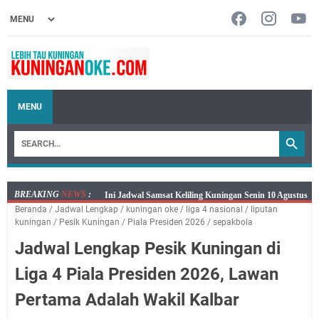
MENU
BREAKING
NEWS
:
Senin 10 Agustus 2026 Lokasi Samsat Keliling
Beranda
/
Jadwal Lengkap
/
kuningan oke
/
liga 4 nasional
/
liputan
Kuningan Ada di Empat Lokasi
kuningan
/
Pesik Kuningan
/
Piala Presiden 2026
/
sepakbola
Agenda Kegiatan Bupati dan Sekda Minggu 9 Agustus
Jadwal Lengkap Pesik Kuningan di
2026 Hanya Satu, Wabup Kuningan Tiga Acara
Samsat Keliling Kuningan Minggu 9 Agustus 2026
Liga 4 Piala Presiden 2026, Lawan
Mau Perpanjang SIM? Ini Lokasi Mobil Keliling
Pertama Adalah Wakil Kalbar
Kuningan Sabtu 8 Agustus 2026