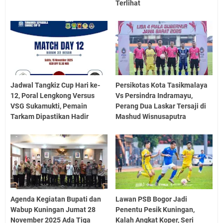
Terlihat
Jadwal Tangkiz Cup Hari ke-
Persikotas Kota Tasikmalaya
12, Poral Lengkong Versus
Vs Persindra Indramayu,
VSG Sukamukti, Pemain
Perang Dua Laskar Tersaji di
Tarkam Dipastikan Hadir
Mashud Wisnusaputra
Agenda Kegiatan Bupati dan
Lawan PSB Bogor Jadi
Wabup Kuningan Jumat 28
Penentu Pesik Kuningan,
November 2025 Ada Tiga
Kalah Angkat Koper, Seri