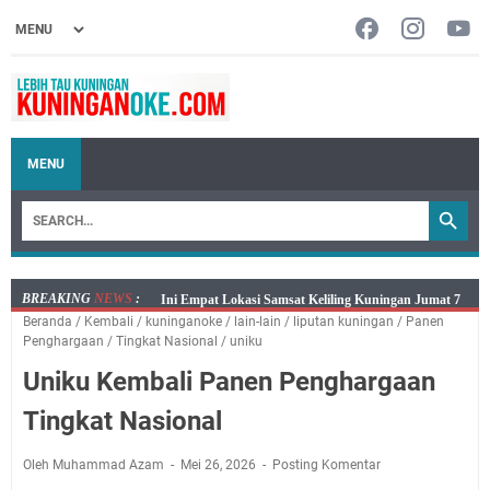
MENU
BREAKING
NEWS
:
Jumat 7 Agustus 2026 Mobil SIM Keliling Ada di
Beranda
/
Kembali
/
kuninganoke
/
lain-lain
/
liputan kuningan
/
Panen
Kecamatan Sindangagung
Penghargaan
/
Tingkat Nasional
/
uniku
Embun Pagi Jumat 8 Agustus 2026: Jika Keberkahan
Uniku Kembali Panen Penghargaan
Dicabut Dari Hidupmu, Kamu Akan Tetap Berjalan
Kelaparan Meskipun Memiliki Sekarung Penuh Uang
Tingkat Nasional
Salat Lima Waktu itu Bukan Cuma Kewajiban, Tapi
juga Tempat Beristirahat yang Paling Menenangkan, Ini
Oleh Muhammad Azam
Mei 26, 2026
Posting Komentar