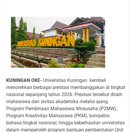
Jadwal Salat Wilayah Kuningan Jumat 7 Agustus 2026
Nobar Final Piala Presiden 2026 Bersama Kebo Bule
Sangat Seru
Warga Mulai Kesulitan Air Bersih Akibat Kekeringan,
Polres Kuningan dan PAM Tirta Kamuning Salurakan
12 Ribu Liter
Uniku Jadi Tuan Rumah Pendampingan Penyusunan
Dokumen SPMI
Sudahkah Kita Merdeka Dari Hawa Nafsu?
Info Sembako di Pasar Kepuh Kuningan Kamis 6
Agustus 2026, Daging Naik, Telur Turun
KUNINGAN OKE-
Universitas Kuningan kembali
Agenda Kegiatan Bupati Kuningan Jumat 7 Agustus
menorehkan berbagai prestasi membanggakan di tingkat
2026 Ada Tiga, Tapi yang Bakal Dihadiri Hanya Satu
nasional sepanjang tahun 2026. Prestasi tersebut diraih
Ini Empat Lokasi Samsat Keliling Kuningan Jumat 7
mahasiswa dan sivitas akademika melalui ajang
Agustus 2026
Program Pembinaan Mahasiswa Wirausaha (P2MW),
Program Kreativitas Mahasiswa (PKM), kompetisi
bahasa tingkat nasional, hingga keberhasilan universitas
dalam memperoleh program bantuan pembentukan Unit