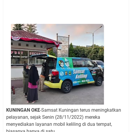
Jadwal Salat Wilayah Kuningan Jumat 7 Agustus 2026
Nobar Final Piala Presiden 2026 Bersama Kebo Bule
Sangat Seru
Warga Mulai Kesulitan Air Bersih Akibat Kekeringan,
Polres Kuningan dan PAM Tirta Kamuning Salurakan
12 Ribu Liter
Uniku Jadi Tuan Rumah Pendampingan Penyusunan
Dokumen SPMI
Sudahkah Kita Merdeka Dari Hawa Nafsu?
Info Sembako di Pasar Kepuh Kuningan Kamis 6
Agustus 2026, Daging Naik, Telur Turun
Agenda Kegiatan Bupati Kuningan Jumat 7 Agustus
2026 Ada Tiga, Tapi yang Bakal Dihadiri Hanya Satu
Ini Empat Lokasi Samsat Keliling Kuningan Jumat 7
Agustus 2026
KUNINGAN OKE
-Samsat Kuningan terus meningkatkan
pelayanan, sejak Senin (28/11/2022) mereka
menyediakan layanan mobil keliling di dua tempat,
biasanya hanya di satu.