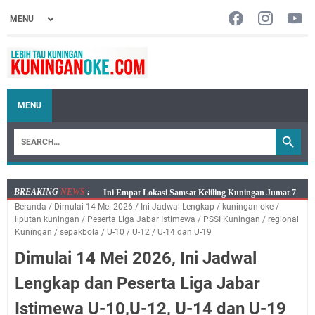
MENU
BREAKING
NEWS
:
Jumat 7 Agustus 2026 Mobil SIM Keliling Ada di
Beranda
/
Dimulai 14 Mei 2026
/
Ini Jadwal Lengkap
/
kuningan oke
/
Kecamatan Sindangagung
liputan kuningan
/
Peserta Liga Jabar Istimewa
/
PSSI Kuningan
/
regional
Embun Pagi Jumat 8 Agustus 2026: Jika Keberkahan
Kuningan
/
sepakbola
/
U-10
/
U-12
/
U-14 dan U-19
Dicabut Dari Hidupmu, Kamu Akan Tetap Berjalan
Dimulai 14 Mei 2026, Ini Jadwal
Kelaparan Meskipun Memiliki Sekarung Penuh Uang
Lengkap dan Peserta Liga Jabar
Salat Lima Waktu itu Bukan Cuma Kewajiban, Tapi
juga Tempat Beristirahat yang Paling Menenangkan, Ini
Istimewa U-10,U-12, U-14 dan U-19