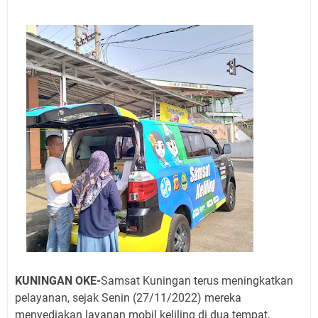
2026 Ada Tiga Acara
Kamis 6 Agustus 2026 Mobil Samling Ada di Alun-alun
Luragung, Ini Persyaratan dan Besaran Biayanya
Layanan Mobil Samsat Keliling Kuningan Kamis 6
Agustus 2026 Ada di Empat Titik
Embun Pagi Kamis 6 Agustus 2026: Tidak Semua
Keterlambatan Berarti Kegagalan
Setiap Noda Ada Pembersihnya, Salat Bisa Menjadi
Pembersih Dosa Kita, Ini Jadwal Salat Wilayah
Kuningan Kamis 6 Agustus 2026
Agenda Kegiatan Bupati, Wabup dan Sekda Kuningan
Rabu 5 Agustus 2026 Masing-masing Dua Acara
Ini Lokasi Samling Kuningan Rabu 5 Agustus 2026
KUNINGAN OKE-
Samsat Kuningan terus meningkatkan
pelayanan, sejak Senin (27/11/2022) mereka
menyediakan layanan mobil keliling di dua tempat,