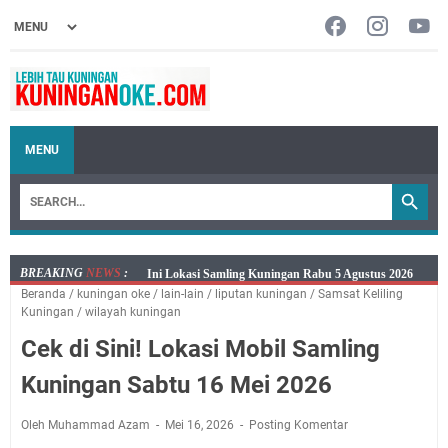
MENU
BREAKING
NEWS
:
Rabu 5 Agustus 2026 Mobil SIM Keliling Kuningan Ada
Beranda
/
kuningan oke
/
lain-lain
/
liputan kuningan
/
Samsat Keliling
di Sini!
Kuningan
/
wilayah kuningan
Embun Pagi Rabu 5 Agustus 2026: Tidak Perlu Iri, Kita
Cek di Sini! Lokasi Mobil Samling
Punya Takdir Masing-masing, Hidup yang Terlihat
Mewah, Belum Tentu Indah
Kuningan Sabtu 16 Mei 2026
Sudahkah Kita Merdeka Dari Hawa Nafsu?
Agenda Kegiatan Bupati Kuningan Kamis 6 Agustus
Oleh Muhammad Azam
Mei 16, 2026
Posting Komentar