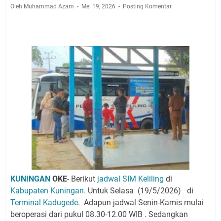
2026 Hanya Satu, Wabup Kuningan Tiga Acara
Oleh Muhammad Azam
Mei 19, 2026
Posting Komentar
Samsat Keliling Kuningan Minggu 9 Agustus 2026
Mau Perpanjang SIM? Ini Lokasi Mobil Keliling
Kuningan Sabtu 8 Agustus 2026
Sabtu 8 Agustus 2026 Layanan Mobil Samsat Keliling
Ada di Sini!
Agenda Kegiatan Bupati Kuningan Jumat 7 Agustus
2026 Ada Tiga, Tapi yang Bakal Dihadiri Hanya Satu
Selasa 11 Agustus 2026 Bakal Terjadi Pemadaman
Listrik di Wilayah Kuningan
Agenda Kegiatan Bupati Senin 10 Agustus 2026 Ada
Tiga, Wabup dan Sekda Kuningan Dua Acara
KUNINGAN
OKE
- Berikut
jadwal SIM Keliling
di
Kabupaten Kuningan
. Untuk Selasa
(19/5/2026)
di
Terminal Kadugede
.
Adapun jadwal Senin-Kamis mulai
beroperasi dari pukul 08.30-12.00 WIB . Sedangkan