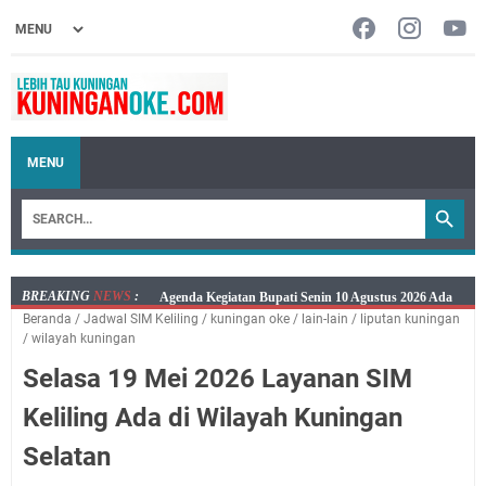
MENU
BREAKING
NEWS
:
Ini Jadwal Samsat Keliling Kuningan Senin 10 Agustus
Beranda
/
Jadwal SIM Keliling
/
kuningan oke
/
lain-lain
/
liputan kuningan
2026
/
wilayah kuningan
Senin 10 Agustus 2026 Lokasi Samsat Keliling
Selasa 19 Mei 2026 Layanan SIM
Kuningan Ada di Empat Lokasi
Kaya Salat, Miskin Salat, Apapun Tetap Cari Allah, Ini
Keliling Ada di Wilayah Kuningan
Jadwal Salat Wilayah Kuningan Senin 10 Agustus 2026
Selatan
Agenda Kegiatan Bupati dan Sekda Minggu 9 Agustus